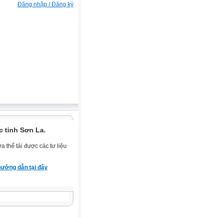
Đăng nhập / Đăng ký
 tỉnh Sơn La.
 thể tải được các tư liệu
ướng dẫn tại đây