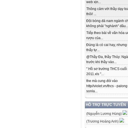
web xịn...
Thông cảm với thầy dạy to
thôi! ...
Đội bóng đá nam ngành c
không phải "nghành" đâu..
Tiếp theo bài về văn hóa 
rượu của...
Đúng là có cai hay, nhưng
thấy tự...
@Thầy Đa, thầy Thủy: Ngà
trước khi thầy vào...
" Hồ sơ trường THCS cuối
2011.xls "...
the mà cung đòi vào
http//violet.vn/thcs - palong
sonla...
HỖ TRỢ TRỰC TUYẾN
(Nguyễn Lương Hùng)
(Trương Hoàng Anh)