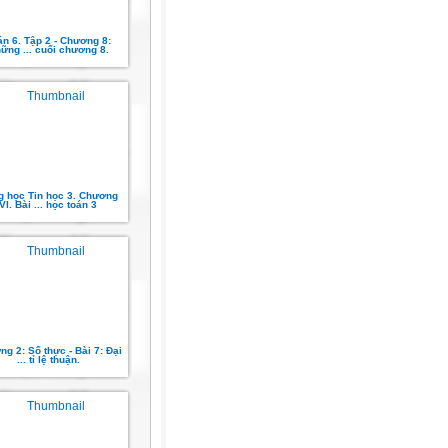
án 6. Tập 2 - Chương 8:
ững ... cuối chương 8.
 học Tin học 3. Chương
VI. Bài ... học toán 3
g 2: Số thực - Bài 7: Đại
... tỉ lệ thuận.