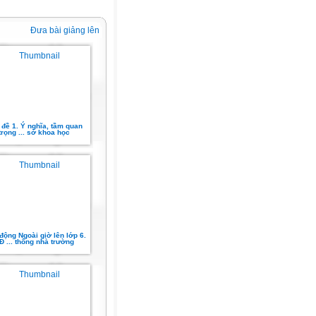
Đưa bài giảng lên
đề 1. Ý nghĩa, tầm quan
trọng ... sở khoa học
động Ngoài giờ lên lớp 6.
Đ ... thống nhà trường