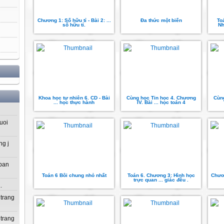
Chương 1: Số hữu tỉ - Bài 2: ...
Đa thức một biến
To
số hữu tỉ.
Nh
Khoa học tự nhiên 6. CD - Bài
Cùng học Tin học 4. Chương
Cùng
... học thực hành
IV. Bài ... học toán 4
uoi
ng j
 ban
Toán 6 Bôi chung nhỏ nhất
Toán 6. Chương 3: Hình học
Chươn
trực quan ... giác đều .
.
 trang
 trang