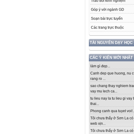
Trao đổi kinh nghiệm
Góp ý với ngành GD
Soạn bài trực tuyến
Các trang trực thuộc
TÀI NGUYÊN DẠY HỌC
CÁC Ý KIẾN MỚI NHẤT
làm gì đẹp...
Canh dep que huong, nu c
rang ro ...
sao chang thay nghiem tra
vay mu lech ca...
tu lieu nay la tu lieu gi vay
thai...
Phong canh qua tuyet voi!..
Tôi chưa thấy ở Sơn La có
web xịn...
Tôi chưa thấy ở Sơn La có