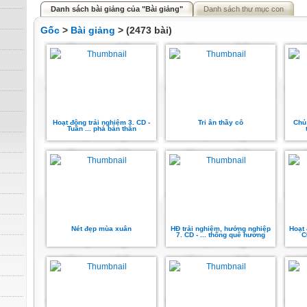
Danh sách bài giảng của "Bài giảng"
Danh sách thư mục con
Gốc
>
Bài giảng
> (2473 bài)
Hoạt động trải nghiệm 3. CD -
Tri ân thầy cô
Chủ 
Tuần ... phá bản thân
Nét đẹp mùa xuân
HĐ trải nghiệm, hướng nghiệp
Hoạt 
7. CD - ... thống quê hương
C