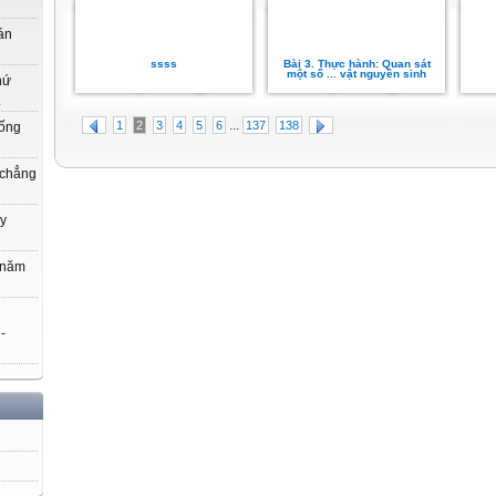
án
ssss
Bài 3. Thực hành: Quan sát
một số ... vật nguyên sinh
hứ
.
...
1
2
3
4
5
6
137
138
uống
 chẳng
y
 năm
 -