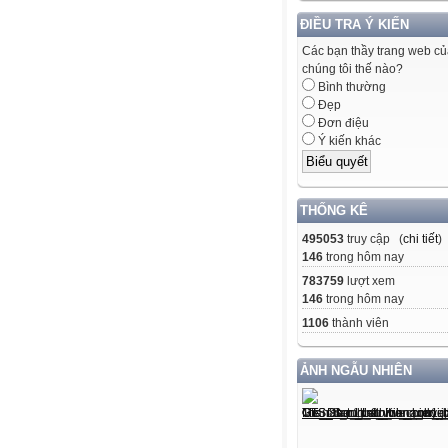
ĐIỀU TRA Ý KIẾN
Các bạn thầy trang web c
chúng tôi thế nào?
Bình thường
Đẹp
Đơn điệu
Ý kiến khác
THỐNG KÊ
495053
truy cập (
chi tiết
)
146
trong hôm nay
783759
lượt xem
146
trong hôm nay
1106
thành viên
ẢNH NGẪU NHIÊN