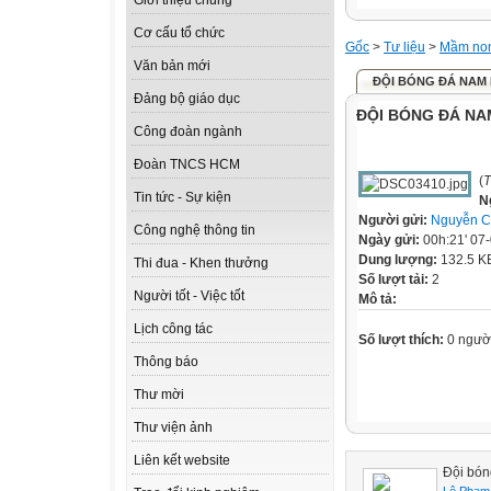
Giới thiệu chung
Cơ cấu tổ chức
Gốc
>
Tư liệu
>
Mầm no
Văn bản mới
ĐỘI BÓNG ĐÁ NAM 
Đảng bộ giáo dục
ĐỘI BÓNG ĐÁ NA
Công đoàn ngành
Đoàn TNCS HCM
(
T
Tin tức - Sự kiện
N
Người gửi:
Nguyễn C
Công nghệ thông tin
Ngày gửi:
00h:21' 07
Dung lượng:
132.5 K
Thi đua - Khen thưởng
Số lượt tải:
2
Người tốt - Việc tốt
Mô tả:
Lịch công tác
Số lượt thích:
0 ngườ
Thông báo
Thư mời
Thư viện ảnh
Liên kết website
Đội bón
Lê Phạm