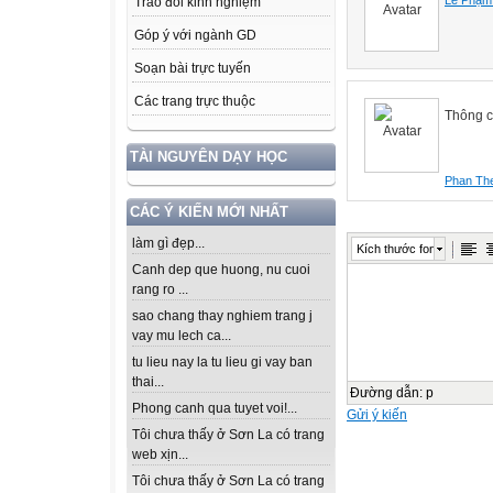
Trao đổi kinh nghiệm
Góp ý với ngành GD
Soạn bài trực tuyến
Các trang trực thuộc
Thông c
TÀI NGUYÊN DẠY HỌC
Phan Th
CÁC Ý KIẾN MỚI NHẤT
làm gì đẹp...
Kích thước font
Canh dep que huong, nu cuoi
rang ro ...
sao chang thay nghiem trang j
vay mu lech ca...
tu lieu nay la tu lieu gi vay ban
thai...
Đường dẫn
:
p
Phong canh qua tuyet voi!...
Gửi ý kiến
Tôi chưa thấy ở Sơn La có trang
web xịn...
Tôi chưa thấy ở Sơn La có trang