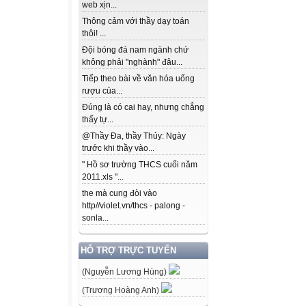
web xịn...
Thông cảm với thầy dạy toán
thôi! ...
Đội bóng đá nam ngành chứ
không phải "nghành" đâu...
Tiếp theo bài về văn hóa uống
rượu của...
Đúng là có cai hay, nhưng chẳng
thấy tự...
@Thầy Đa, thầy Thủy: Ngày
trước khi thầy vào...
" Hồ sơ trường THCS cuối năm
2011.xls "...
the mà cung đòi vào
http//violet.vn/thcs - palong -
sonla...
HỖ TRỢ TRỰC TUYẾN
(Nguyễn Lương Hùng)
(Trương Hoàng Anh)