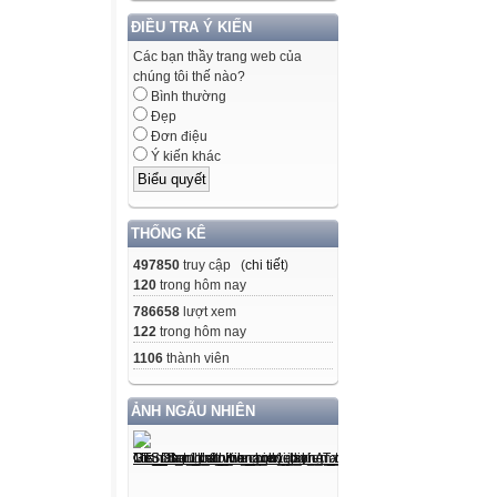
ĐIỀU TRA Ý KIẾN
Các bạn thầy trang web của
chúng tôi thế nào?
Bình thường
Đẹp
Đơn điệu
Ý kiến khác
THỐNG KÊ
497850
truy cập (
chi tiết
)
120
trong hôm nay
786658
lượt xem
122
trong hôm nay
1106
thành viên
ẢNH NGẪU NHIÊN