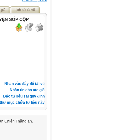
Đưa tư liệu lên
 giả
Lịch sử tải về
YỆN SỐP CỘP
Nhấn vào đây để tải về
Nhắn tin cho tác giả
Báo tư liệu sai quy định
thư mục chứa tư liệu này
ạn Chiến Thắng ah.