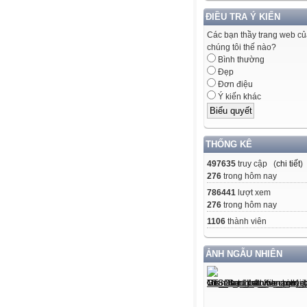
ĐIỀU TRA Ý KIẾN
Các bạn thầy trang web c
chúng tôi thế nào?
Bình thường
Đẹp
Đơn điệu
Ý kiến khác
THỐNG KÊ
497635
truy cập (
chi tiết
)
276
trong hôm nay
786441
lượt xem
276
trong hôm nay
1106
thành viên
ẢNH NGẪU NHIÊN