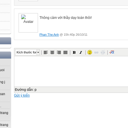
Thông cảm với thầy dạy toán thôi!
Phan The Anh
@ 15h:40p 26/10/11
Kích thước font
uoi
ng j
Đường dẫn
:
p
 ban
Gửi ý kiến
.
 trang
 trang