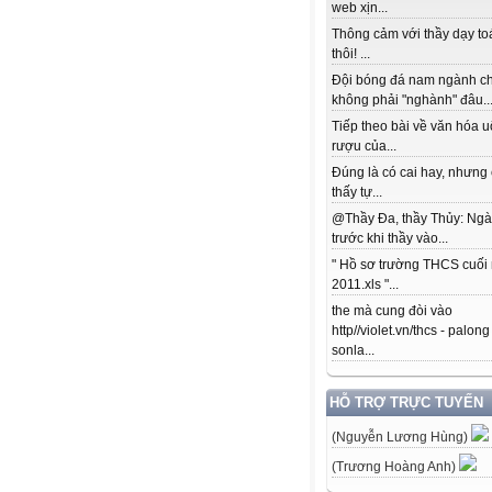
web xịn...
Thông cảm với thầy dạy to
thôi! ...
Đội bóng đá nam ngành c
không phải "nghành" đâu..
Tiếp theo bài về văn hóa 
rượu của...
Đúng là có cai hay, nhưng
thấy tự...
@Thầy Đa, thầy Thủy: Ngà
trước khi thầy vào...
" Hồ sơ trường THCS cuối
2011.xls "...
the mà cung đòi vào
http//violet.vn/thcs - palong
sonla...
HỖ TRỢ TRỰC TUYẾN
(Nguyễn Lương Hùng)
(Trương Hoàng Anh)