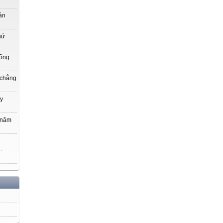
án
hứ
.
uống
 chẳng
y
 năm
 -