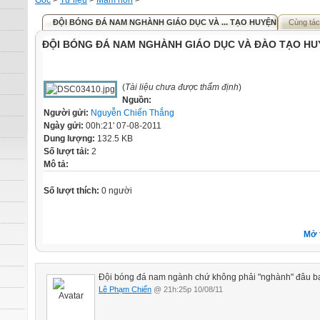
Gốc
>
Tư liệu
>
Mầm non
>
ĐỘI BÓNG ĐÁ NAM NGHÀNH GIÁO DỤC VÀ ... TẠO HUYỆN SỐP CỘP
Cùng tác
ĐỘI BÓNG ĐÁ NAM NGHÀNH GIÁO DỤC VÀ ĐÀO TẠO HU
(
Tài liệu chưa được thẩm định
)
Nguồn:
Người gửi:
Nguyễn Chiến Thắng
Ngày gửi:
00h:21' 07-08-2011
Dung lượng:
132.5 KB
Số lượt tải:
2
Mô tả:
Số lượt thích:
0 người
Mở 
Đội bóng đá nam ngành chứ không phải "nghành" đâu b
Lê Phạm Chiến
@ 21h:25p 10/08/11