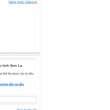
Đăng nhập / Đăng ký
 tỉnh Sơn La.
 thể tải được các tư liệu
ướng dẫn tại đây