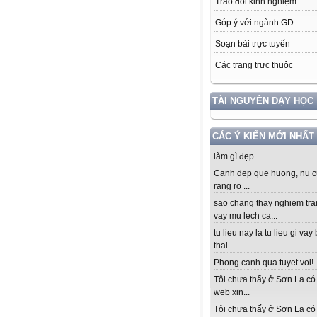
Trao đổi kinh nghiệm
Góp ý với ngành GD
Soạn bài trực tuyến
Các trang trực thuộc
TÀI NGUYÊN DẠY HỌC
CÁC Ý KIẾN MỚI NHẤT
làm gì đẹp...
Canh dep que huong, nu c
rang ro ...
sao chang thay nghiem tra
vay mu lech ca...
tu lieu nay la tu lieu gi vay
thai...
Phong canh qua tuyet voi!..
Tôi chưa thấy ở Sơn La có
web xịn...
Tôi chưa thấy ở Sơn La có