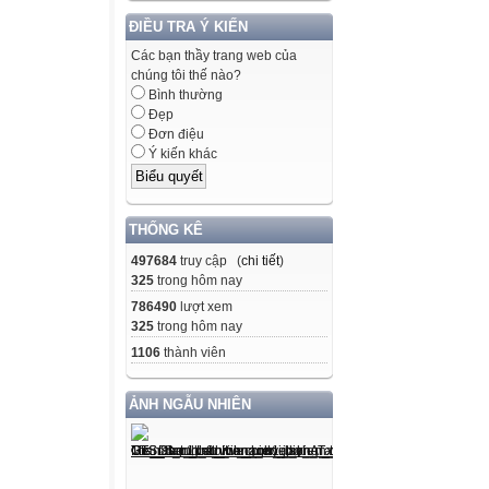
ĐIỀU TRA Ý KIẾN
Các bạn thầy trang web của
chúng tôi thế nào?
Bình thường
Đẹp
Đơn điệu
Ý kiến khác
THỐNG KÊ
497684
truy cập (
chi tiết
)
325
trong hôm nay
786490
lượt xem
325
trong hôm nay
1106
thành viên
ẢNH NGẪU NHIÊN