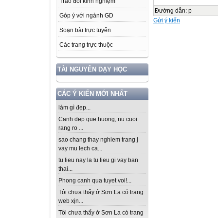
Trao đổi kinh nghiệm
Đường dẫn
:
p
Góp ý với ngành GD
Gửi ý kiến
Soạn bài trực tuyến
Các trang trực thuộc
TÀI NGUYÊN DẠY HỌC
CÁC Ý KIẾN MỚI NHẤT
làm gì đẹp...
Canh dep que huong, nu cuoi
rang ro ...
sao chang thay nghiem trang j
vay mu lech ca...
tu lieu nay la tu lieu gi vay ban
thai...
Phong canh qua tuyet voi!...
Tôi chưa thấy ở Sơn La có trang
web xịn...
Tôi chưa thấy ở Sơn La có trang