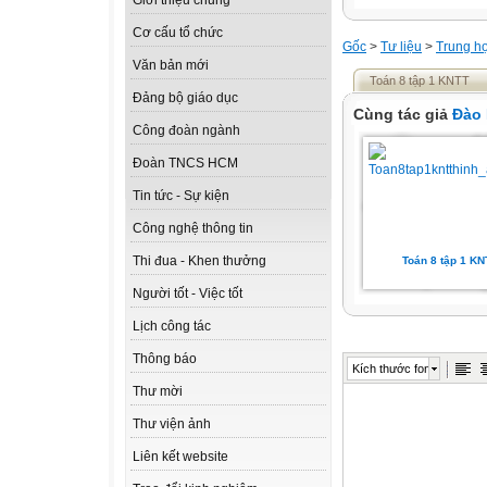
Giới thiệu chung
Cơ cấu tổ chức
Gốc
>
Tư liệu
>
Trung h
Văn bản mới
Toán 8 tập 1 KNTT
Đảng bộ giáo dục
Cùng tác giả
Đào
Công đoàn ngành
Đoàn TNCS HCM
Tin tức - Sự kiện
Công nghệ thông tin
Thi đua - Khen thưởng
Toán 8 tập 1 KN
Người tốt - Việc tốt
Lịch công tác
Thông báo
Kích thước font
Thư mời
Thư viện ảnh
Liên kết website