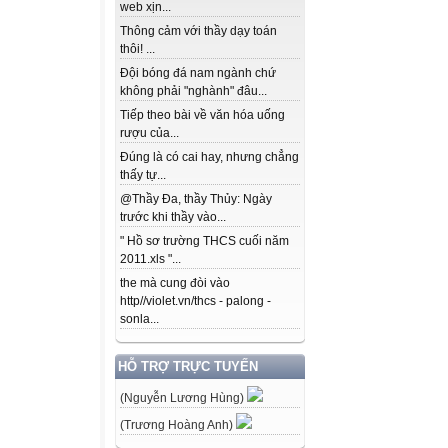
web xịn...
Thông cảm với thầy dạy toán
thôi! ...
Đội bóng đá nam ngành chứ
không phải "nghành" đâu...
Tiếp theo bài về văn hóa uống
rượu của...
Đúng là có cai hay, nhưng chẳng
thấy tự...
@Thầy Đa, thầy Thủy: Ngày
trước khi thầy vào...
" Hồ sơ trường THCS cuối năm
2011.xls "...
the mà cung đòi vào
http//violet.vn/thcs - palong -
sonla...
HỖ TRỢ TRỰC TUYẾN
(Nguyễn Lương Hùng)
(Trương Hoàng Anh)