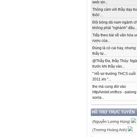
web xịn...
Thông cảm với thầy dạy to
thôi! ...
Đội bóng đá nam ngành c
không phải "nghành" đâu..
Tiếp theo bài về văn hóa 
rượu của...
Đúng là có cai hay, nhưng
thấy tự...
@Thầy Đa, thầy Thủy: Ngà
trước khi thầy vào...
" Hồ sơ trường THCS cuối
2011.xls "...
the mà cung đòi vào
http//violet.vn/thcs - palong
sonla...
HỖ TRỢ TRỰC TUYẾN
(Nguyễn Lương Hùng)
(Trương Hoàng Anh)