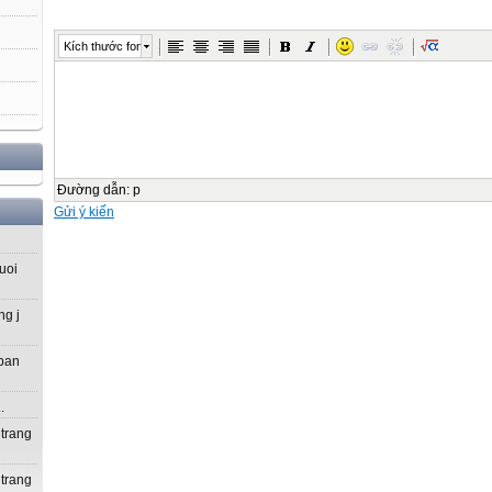
Kích thước font
Đường dẫn
:
p
Gửi ý kiến
uoi
ng j
 ban
.
 trang
 trang