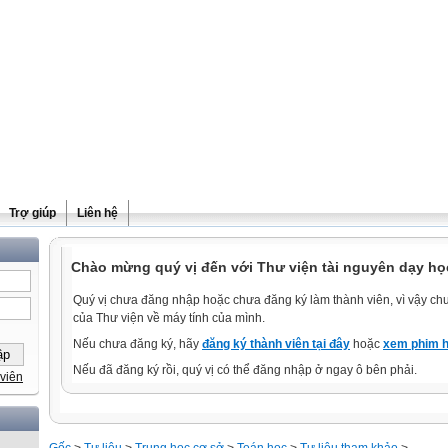
Trợ giúp
Liên hệ
Chào mừng quý vị đến với Thư viện tài nguyên dạy học
Quý vị chưa đăng nhập hoặc chưa đăng ký làm thành viên, vì vậy chưa
của Thư viện về máy tính của mình.
Nếu chưa đăng ký, hãy
đăng ký thành viên tại đây
hoặc
xem phim h
Nếu đã đăng ký rồi, quý vị có thể đăng nhập ở ngay ô bên phải.
viên