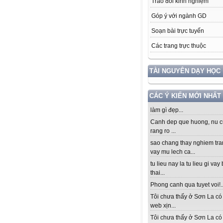
Trao đổi kinh nghiệm
Góp ý với ngành GD
Soạn bài trực tuyến
Các trang trực thuộc
TÀI NGUYÊN DẠY HỌC
CÁC Ý KIẾN MỚI NHẤT
làm gì đẹp...
Canh dep que huong, nu c
rang ro ...
sao chang thay nghiem tra
vay mu lech ca...
tu lieu nay la tu lieu gi vay
thai...
Phong canh qua tuyet voi!..
Tôi chưa thấy ở Sơn La có
web xịn...
Tôi chưa thấy ở Sơn La có