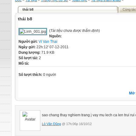
Gốc
>
Tư liệu
>
Trung học cơ sở
>
Toán học
>
Tư liệu tham khảo
>
thái b8
Cùng tác
thái b8
(
Tài liệu chưa được thẩm định
)
Nguồn:
Người gửi:
Vi Van Thai
Ngày gửi:
22h:12' 07-12-2011
Dung lượng:
71.9 KB
Số lượt tải:
2
Mô tả:
Số lượt thích:
0 người
Mở 
sao chang thay nghiem trang j vay mu lech ca len trui rui
Lò Văn Dũng
@ 17h:06p 16/10/12