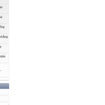
án
hứ
.
uống
 chẳng
y
 năm
 -