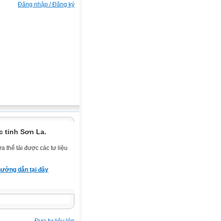
Đăng nhập / Đăng ký
 tỉnh Sơn La.
 thể tải được các tư liệu
ướng dẫn tại đây