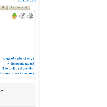
Đưa tư liệu lên
 giả
Lịch sử tải về
Nhấn vào đây để tải về
Nhắn tin cho tác giả
Báo tư liệu sai quy định
thư mục chứa tư liệu này
 do