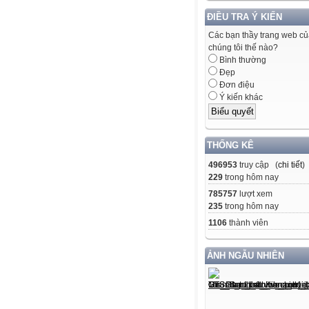
ĐIỀU TRA Ý KIẾN
Các bạn thầy trang web c
chúng tôi thế nào?
Bình thường
Đẹp
Đơn điệu
Ý kiến khác
THỐNG KÊ
496953
truy cập (
chi tiết
)
229
trong hôm nay
785757
lượt xem
235
trong hôm nay
1106
thành viên
ẢNH NGẪU NHIÊN