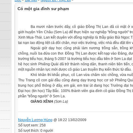
Gốc
>
Bài viết
>
Người tốt - Việc tốt
>
Có một gia đình sư phạm
Ba mươi năm trước đây, cô giáo Đồng Thị Lan đã có mặt ở x
giới huyện Yên Châu (Sơn La) để thực hiện sự nghiệp "trồng người" t
Xinh Mua-Thái. Lan kết duyên với đồng nghiệp là thầy giáo Bùi Ngọc 
tai nạn lao động liệt cả đôi chân, mọi việc trường, việc nhà đều đặt lên 
Ngoài giờ dạy học cũng phải làm nương trồng sắn, trồng kh
chồng, nuôi ba đứa con thơ. Đồng Thị Lan được kết nạp vào Đảng, đư
trường tiểu học, tháng 5-2007 là trường tiểu học đầu tiên ở Sơn La đạt
hệ học sinh Phiêng Quài đã trở thành nông dân, thanh niên tiên tiến,
một nguồn nhân lực mới được cô giáo Lan truyền thụ kiến thức từ đầu.
Khó khăn thì khắc phục, cô Lan vừa chăm sóc chồng, vừa nuô
Thu Trang cô con gái đầu cũng đang dạy trung học cơ sở Phiêng Qu
trung học phổ thông ở đây, em gái, em trai út đang học Trường đại
Đại học (tin học) Tây Bắc. 100% thành viên gia đình cô giáo Đồng Thị
phần "trồng người" ở Sơn La.
GIÀNG XÊNH
(Sơn La)
Nguyễn Lương Hùng
@ 18:22 13/02/2009
Số lượt xem: 258
Số lượt thích: 0 người