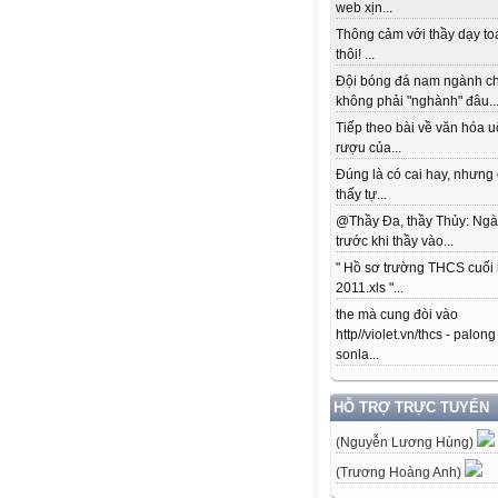
web xịn...
Thông cảm với thầy dạy to
thôi! ...
Đội bóng đá nam ngành c
không phải "nghành" đâu..
Tiếp theo bài về văn hóa 
rượu của...
Đúng là có cai hay, nhưng
thấy tự...
@Thầy Đa, thầy Thủy: Ngà
trước khi thầy vào...
" Hồ sơ trường THCS cuối
2011.xls "...
the mà cung đòi vào
http//violet.vn/thcs - palong
sonla...
HỖ TRỢ TRỰC TUYẾN
(Nguyễn Lương Hùng)
(Trương Hoàng Anh)