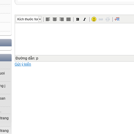
Kích thước font
Đường dẫn
:
p
Gửi ý kiến
uoi
ng j
 ban
.
 trang
 trang