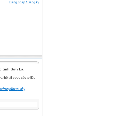
Đăng nhập / Đăng ký
 tỉnh Sơn La.
 thể tải được các tư liệu
ướng dẫn tại đây