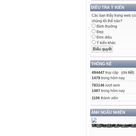
ĐIỀU TRA Ý KIẾN
Các bạn thầy trang web c
chúng tôi thế nào?
Bình thường
Đẹp
Đơn điệu
Ý kiến khác
THỐNG KÊ
494447
truy cập (
chi tiết
)
1479
trong hôm nay
783146
lượt xem
1487
trong hôm nay
1106
thành viên
ẢNH NGẪU NHIÊN