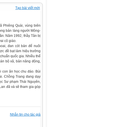
Tạo bài viết mới
ã Phiêng Quài, vùng biên
rong bản làng người Mông-
Tân. Năm 1992, thầy Tân bị
vai cô giáo.
oai, đan cót bán để nuôi
ợc đề bạt làm hiệu trưởng
 chuẩn quốc gia. Nhiều thế
 cán bộ xã, bản năng động,
i con ăn học chu đáo. Bùi
ài. Chồng Trang đang dạy
 học Sư phạm Thái Nguyên,
 Lan đã và sẽ tham gia góp
Nhắn tin cho tác giả