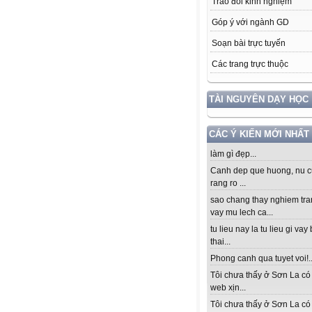
Trao đổi kinh nghiệm
Góp ý với ngành GD
Soạn bài trực tuyến
Các trang trực thuộc
TÀI NGUYÊN DẠY HỌC
CÁC Ý KIẾN MỚI NHẤT
làm gì đẹp...
Canh dep que huong, nu c
rang ro ...
sao chang thay nghiem tra
vay mu lech ca...
tu lieu nay la tu lieu gi vay
thai...
Phong canh qua tuyet voi!..
Tôi chưa thấy ở Sơn La có
web xịn...
Tôi chưa thấy ở Sơn La có