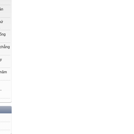
án
hứ
.
uống
 chẳng
y
 năm
 -