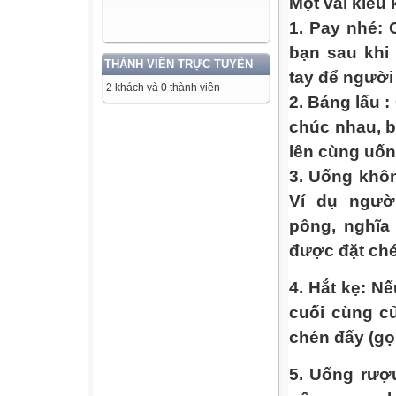
Một vài kiểu 
1. Pay nhé: 
bạn sau khi
THÀNH VIÊN TRỰC TUYẾN
tay để người
2 khách và 0 thành viên
2. Báng lẩu 
chúc nhau, b
lên cùng uốn
3. Uống khôn
Ví dụ ngườ
pông, nghĩa
được đặt ch
4. Hắt kẹ: N
cuối cùng củ
chén đấy (gọi
5. Uống rượ