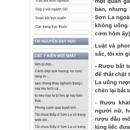
một quán gầ
Trao đổi kinh nghiệm
bàn, nhưng 
Góp ý với ngành GD
Sơn La ngoài
Soạn bài trực tuyến
không uống 
Các trang trực thuộc
cơm hôm ấy)
TÀI NGUYÊN DẠY HỌC
Luật và pho
sắc, tôi xin 
CÁC Ý KIẾN MỚI NHẤT
làm gì đẹp...
- Rượu bắt t
Canh dep que huong, nu cuoi
để thắt chặt
rang ro ...
La uống rượu
sao chang thay nghiem trang j
vay mu lech ca...
chén lại bắt t
tu lieu nay la tu lieu gi vay ban
thai...
- Rượu khá
Phong canh qua tuyet voi!...
người nữ, h
Tôi chưa thấy ở Sơn La có trang
rượu đầu môi
web xịn...
lúng liếc đưa
Tôi chưa thấy ở Sơn La có trang