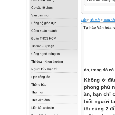
Giới thiệu chung
Cơ cấu tổ chức
Văn bản mới
Gốc
>
Bài viết
>
Trao đổ
Đảng bộ giáo dục
Tự hào Văn hóa 
Công đoàn ngành
Đoàn TNCS HCM
Tin tức - Sự kiện
Công nghệ thông tin
Thi đua - Khen thưởng
do, trong đó có
Người tốt - Việc tốt
Lịch công tác
Không ở đâu
Thông báo
phong phú nh
Thư mời
ăn, bạn chỉ 
Thư viện ảnh
biết người t
tôi cùng 2 đ
Liên kết website