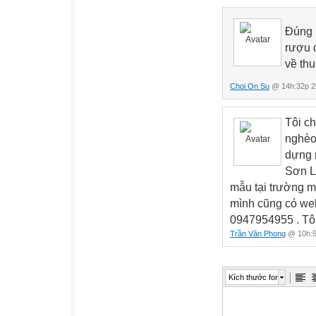
Đúng l
rượu 
về thu 
Choi On Su
@ 14h:32p 2
Tôi c
nghèo
dựng 
Sơn La
mẫu tại trường m
mình cũng có web
0947954955 . Tôi
Trần Văn Phong
@ 10h:5
Kích thước font