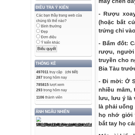
mấy chén đấy
ĐIỀU TRA Ý KIẾN
- Rượu xoay
Các bạn thầy trang web của
chúng tôi thế nào?
(hoặc bất c
Bình thường
trứng chỉ vào
Đẹp
Đơn điệu
- Bấm đốt: C
Ý kiến khác
rượu, người
truyền cho n
THỐNG KÊ
Bia Tàu trước
497011
truy cập (
chi tiết
)
287
trong hôm nay
- Đi mời: Ở
785815
lượt xem
nhiều mâm, t
293
trong hôm nay
lưu, lưu ý l
1106
thành viên
là phải uốn
ẢNH NGẪU NHIÊN
họ nhớ giới
bắt tay họ c