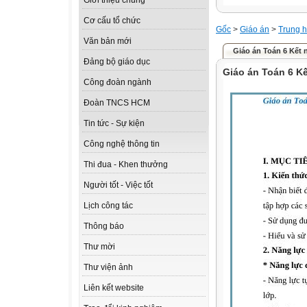
Giới thiệu chung
Cơ cấu tổ chức
Gốc
>
Giáo án
>
Trung h
Văn bản mới
Giáo án Toán 6 Kết n
Đảng bộ giáo dục
Giáo án Toán 6 Kết
Công đoàn ngành
Đoàn TNCS HCM
Tin tức - Sự kiện
Công nghệ thông tin
Thi đua - Khen thưởng
Người tốt - Việc tốt
Lịch công tác
Thông báo
Thư mời
Thư viện ảnh
Liên kết website