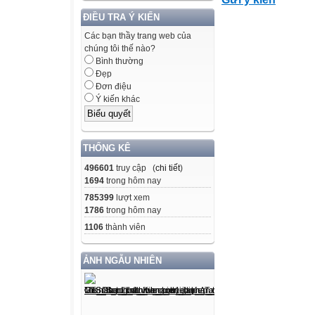
- Năng lực tự h
bị ở nhà và tại
ĐIỀU TRA Ý KIẾN
lớp.
Các bạn thầy trang web của
chúng tôi thế nào?
- Năng lực giao
Bình thường
nhóm, biết hỗ tr
Đẹp
nhau, trao đổi, 
Đơn điệu
Ý kiến khác
thành nhiệm
vụ.
* Năng lực đặc t
THỐNG KÊ
- Giao tiếp và h
496601
truy cập (
chi tiết
)
chia sẻ giúp
1694
trong hôm nay
đỡ bạn thực hiện
785399
lượt xem
mình.
1786
trong hôm nay
- Năng lực mô hì
1106
thành viên
học sinh thấy
được sự tương tự
ẢNH NGẪU NHIÊN
- Năng lực giao 
về tập hợp.
3. Phẩm chất: