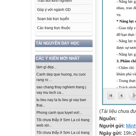
Trao đổi kinh nghiệm
Góp ý với ngành GD
Soạn bài trực tuyến
Các trang trực thuộc
TÀI NGUYÊN DẠY HỌC
CÁC Ý KIẾN MỚI NHẤT
làm gì đẹp...
Canh dep que huong, nu cuoi
rang ro ...
sao chang thay nghiem trang j
vay mu lech ca...
tu lieu nay la tu lieu gi vay ban
thai...
(
Tài liệu chưa đ
Phong canh qua tuyet voi!...
Nguồn:
Tôi chưa thấy ở Sơn La có trang
Người gửi:
Min
web xịn...
Ngày gửi:
19h:2
Tôi chưa thấy ở Sơn La có trang