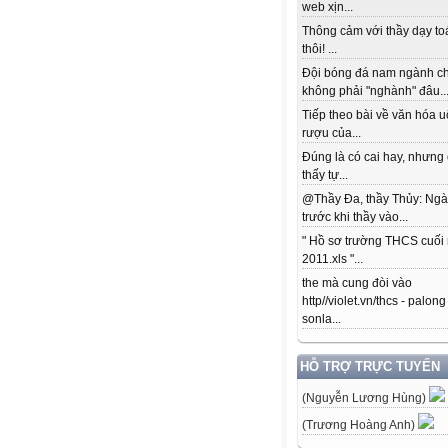
web xịn...
Thông cảm với thầy dạy to
thôi! ...
Đội bóng đá nam ngành c
không phải "nghành" đâu..
Tiếp theo bài về văn hóa 
rượu của...
Đúng là có cai hay, nhưng
thấy tự...
@Thầy Đa, thầy Thủy: Ngà
trước khi thầy vào...
" Hồ sơ trường THCS cuối
2011.xls "...
the mà cung đòi vào
http//violet.vn/thcs - palong
sonla...
HỖ TRỢ TRỰC TUYẾN
(Nguyễn Lương Hùng)
(Trương Hoàng Anh)