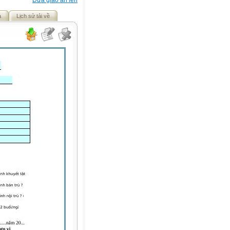
Đưa giáo án lên
ả
Lịch sử tải về