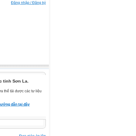
Đăng nhập / Đăng ký
 tỉnh Sơn La.
 thể tải được các tư liệu
ướng dẫn tại đây