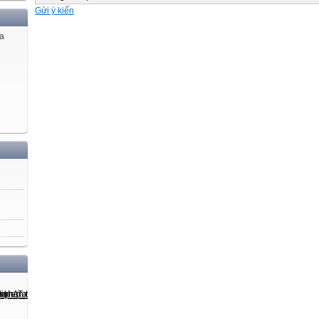
2007-2008
Gửi ý kiến
2008-2009
2009-2010
ủa
2010-2011
"…...., ngày…...tháng .....năm 20..." 2011-2012
Họ tên người báo cáo Thủ trưởng đơn vị 2012-2013
"(Ký tên, đóng dấu)" 2013-2014
2014-2015
2015-2016
(*) Dành cho trường không phải trường khuyết tật Có HS nội trú FALSE
"(**) Dành cho trường không phải trường bán trú, nội trú"