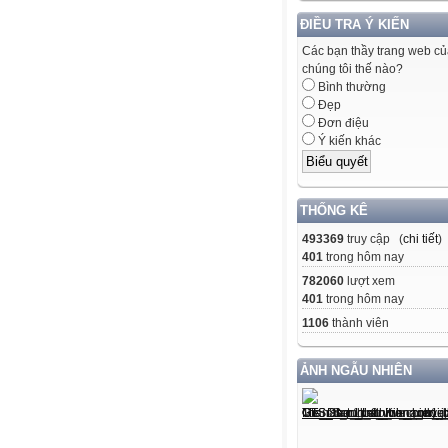
ĐIỀU TRA Ý KIẾN
Các bạn thầy trang web c
chúng tôi thế nào?
Bình thường
Đẹp
Đơn điệu
Ý kiến khác
THỐNG KÊ
493369
truy cập (
chi tiết
)
401
trong hôm nay
782060
lượt xem
401
trong hôm nay
1106
thành viên
ẢNH NGẪU NHIÊN