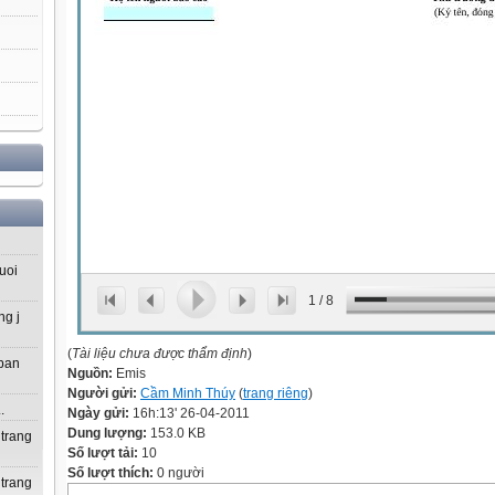
uoi
1
/
8
ng j
(
Tài liệu chưa được thẩm định
)
 ban
Nguồn:
Emis
Người gửi:
Cầm Minh Thúy
(
trang riêng
)
.
Ngày gửi:
16h:13' 26-04-2011
Dung lượng:
153.0 KB
 trang
Số lượt tải:
10
Số lượt thích:
0 người
 trang