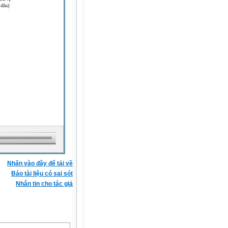
Nhấn vào đây để tải về
Báo tài liệu có sai sót
Nhắn tin cho tác giả