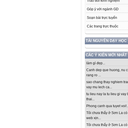
Trao đổi kinh nghiệm
Góp ý với ngành GD
Soạn bài trực tuyến
Các trang trực thuộc
TÀI NGUYÊN DẠY HỌC
CÁC Ý KIẾN MỚI NHẤT
làm gì đẹp...
Canh dep que huong, nu c
rang ro ...
sao chang thay nghiem tra
vay mu lech ca...
tu lieu nay la tu lieu gi vay
thai...
Phong canh qua tuyet voi!..
Tôi chưa thấy ở Sơn La có
web xịn...
Tôi chưa thấy ở Sơn La có