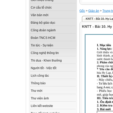
Giới thiệu chung
Cơ cấu tổ chức
Gốc
>
Giáo án
>
Trung h
Văn bản mới
KNTT - Bài 10. Hy Lạ
Đảng bộ giáo dục
KNTT - Bài 10. Hy
Công đoàn ngành
Đoàn TNCS HCM
Tin tức - Sự kiện
Công nghệ thông tin
Thi đua - Khen thưởng
Người tốt - Việc tốt
Lịch công tác
Thông báo
Thư mời
Thư viện ảnh
Liên kết website