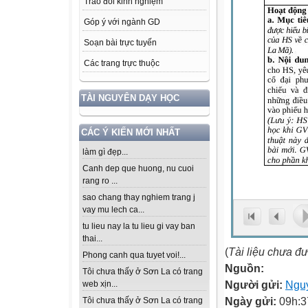
Trao đổi kinh nghiệm
Góp ý với ngành GD
Soạn bài trực tuyến
Các trang trực thuộc
TÀI NGUYÊN DẠY HỌC
CÁC Ý KIẾN MỚI NHẤT
làm gì đẹp...
Canh dep que huong, nu cuoi
rang ro ...
sao chang thay nghiem trang j
vay mu lech ca...
tu lieu nay la tu lieu gi vay ban
thai...
(
Tài liệu chưa đ
Phong canh qua tuyet voi!...
Nguồn:
Tôi chưa thấy ở Sơn La có trang
Người gửi:
Ngu
web xịn...
Ngày gửi:
09h:3
Tôi chưa thấy ở Sơn La có trang