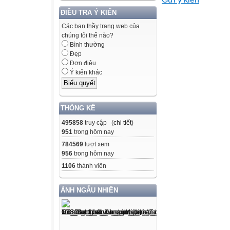
thành tựu văn
hóa Hy Lạp, La 
ĐIỀU TRA Ý KIẾN
Các bạn thầy trang web của
chúng tôi thế nào?
II. Thiết bị dạy 
Bình thường
- Máy chiếu, máy
Đẹp
- Tư liệu lịch sử
Đơn điệu
Ý kiến khác
chức nhà nước 
bang A-ten; các t
- Phiếu học tập 
THỐNG KÊ
câu hỏi gợi
495858
truy cập (
chi tiết
)
mở, giúp học sin
951
trong hôm nay
III. Tiến trình dạ
784569
lượt xem
1. Ổn định tổ ch
956
trong hôm nay
2. Kiểm tra đầu g
1106
thành viên
3. Bài mới
Hoạt động của 
ẢNH NGẪU NHIÊN
Nội dung cần đạ
Hoạt động 1: Khở
a. Mục tiêu: Tạo