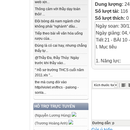
web xịn...
Dung lượng:
24
Thông cảm với thầy dạy toán
Số lượt tải:
116
thôi! ...
Số lượt thích:
0
Đội bóng đá nam ngành chứ
Ngày soạn: 30/1
không phải "nghành" đâu...
Ngày giảng: 04, 
Tiếp theo bài về văn hóa uống
rượu của...
Tiết 21 - BÀI 1
Đúng là có cai hay, nhưng chẳng
I. Mục tiêu
thấy tự...
@Thầy Đa, thầy Thủy: Ngày
1. Năng lực:
trước khi thầy vào...
Giới thiệu và nh
" Hồ sơ trường THCS cuối năm
biển đảo) đối vớ
2011.xls "...
hình thành, phát
the mà cung đòi vào
Kích thước font
http//violet.vn/thcs - palong -
tổ chức nhà
sonla...
nước thành bang
2. Phẩm chất: Có
HỖ TRỢ TRỰC TUYẾN
việc mang tính t
(Nguyễn Lương Hùng)
phong của người
* Yêu cầu đối vớ
Đường dẫn
:
p
(Trương Hoàng Anh)
Gửi ý kiến