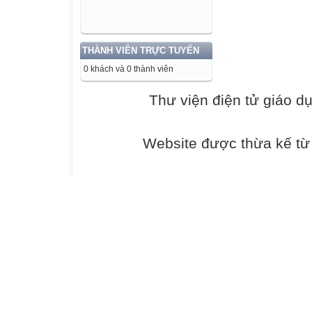
được hiểu biết 
của HS về các q
La Mã).
THÀNH VIÊN TRỰC TUYẾN
b. Nội dung hoạt
0 khách và 0 thành viên
cho HS, yêu cầu
cổ đại phương 
Thư viện điện tử giáo d
chiếu và điền nhữ
những điều còn 
vào phiếu học tậ
Website được thừa kế t
(Lưu ý: HS sẽ điề
học khi GV củng 
thuật này đang 
bài mới. GV lưu
cho phần khởi độ
HS hoạt động cá 
Những hiểu biết
K
(What I Know)