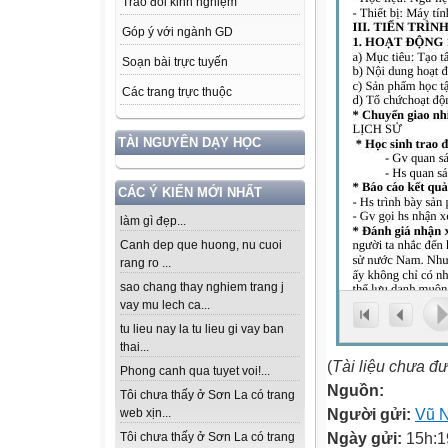
Trao đổi kinh nghiệm
Góp ý với ngành GD
Soạn bài trực tuyến
Các trang trực thuộc
TÀI NGUYÊN DẠY HỌC
CÁC Ý KIẾN MỚI NHẤT
làm gì đẹp...
Canh dep que huong, nu cuoi
rang ro ...
sao chang thay nghiem trang j
vay mu lech ca...
tu lieu nay la tu lieu gi vay ban
thai...
(
Tài liệu chưa đ
Phong canh qua tuyet voi!...
Nguồn:
Tôi chưa thấy ở Sơn La có trang
Người gửi:
Vũ 
web xịn...
Ngày gửi:
15h:1
Tôi chưa thấy ở Sơn La có trang