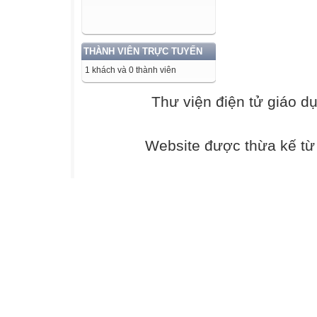
- Học liệu: Ngữ 
- Thiết bị: Máy t
III. TIẾN TRÌN
THÀNH VIÊN TRỰC TUYẾN
1. HOẠT ĐỘNG
1 khách và 0 thành viên
a) Mục tiêu: Tạo
vào chủ đề
Thư viện điện tử giáo d
b) Nội dung hoạ
c) Sản phẩm học
d) Tổ chứchoạt 
Website được thừa kế t
* Chuyển giao 
TƯỚNG TRON
LỊCH SỬ
* Học sinh trao 
- Gv quan sát lắ
- Hs quan sách g
* Báo cáo kết qu
- Hs trình bày 
- Gv gọi hs nhận 
* Đánh giá nhận