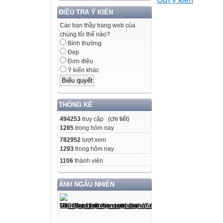
điểm, lẽ và bằng
bằng chứng khá
ĐIỀU TRA Ý KIẾN
quan (có thể ki
Các bạn thầy trang web của
chúng tôi thế nào?
viết)
Bình thường
b, Năng lực chu
Đẹp
- Năng lực tự ch
Đơn điệu
Ý kiến khác
quan sát tranh ả
tìm hiểu được n
- Năng lực giao 
THỐNG KÊ
tập, hợp tác giải
494253
truy cập (
chi tiết
)
quyết vấn đề để 
1285
trong hôm nay
- Năng lực giải 
782952
lượt xem
thông tin trước l
1293
trong hôm nay
2, Phẩm chất
1106
thành viên
- Chăm chỉ, ham
- Trách nhiệm: 
ẢNH NGẪU NHIÊN
ông ta. Có tinh t
yêu nước, có tr
II. THIẾT BỊ VÀ