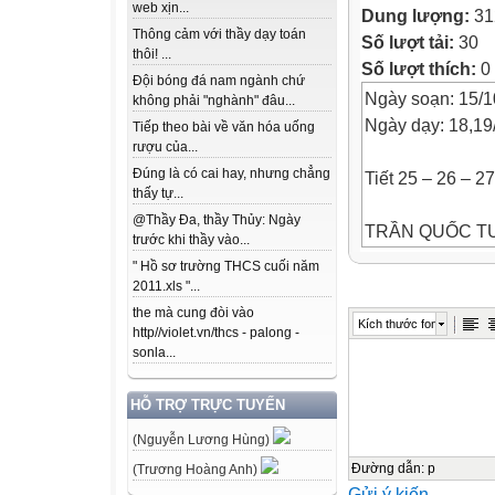
web xịn...
Dung lượng:
31
Thông cảm với thầy dạy toán
Số lượt tải:
30
thôi! ...
Số lượt thích:
0
Đội bóng đá nam ngành chứ
Ngày soạn: 15/1
không phải "nghành" đâu...
Ngày dạy: 18,19
Tiếp theo bài về văn hóa uống
rượu của...
Đúng là có cai hay, nhưng chẳng
Tiết 25 – 26 – 
thấy tự...
@Thầy Đa, thầy Thủy: Ngày
TRẦN QUỐC T
trước khi thầy vào...
" Hồ sơ trường THCS cuối năm
I. MỤC TIÊU
2011.xls "...
1. Năng lực
the mà cung đòi vào
Kích thước font
http//violet.vn/thcs - palong -
a, Năng lực đặc 
sonla...
- Nhận biết được
chứng tiêu biểu 
HỖ TRỢ TRỰC TUYẾN
văn bản nghị luậ
(Nguyễn Lương Hùng)
- Phân tích được
chứng; vai trò c
Đường dẫn
:
p
(Trương Hoàng Anh)
Gửi ý kiến