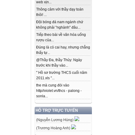
web xịn...
Thông cảm với thầy dạy toán
thôi! ...
Đội bóng đá nam ngành chứ
không phải "nghành" đâu...
Tiếp theo bài về văn hóa uống
rượu của...
Đúng là có cai hay, nhưng chẳng
thấy tự...
@Thầy Đa, thầy Thủy: Ngày
trước khi thầy vào...
" Hồ sơ trường THCS cuối năm
2011.xls "...
the mà cung đòi vào
http//violet.vn/thcs - palong -
sonla...
HỖ TRỢ TRỰC TUYẾN
(Nguyễn Lương Hùng)
(Trương Hoàng Anh)