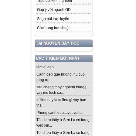
Trao đổi kinh nghiệm
Góp ý với ngành GD
Soạn bài trực tuyến
Các trang trực thuộc
TÀI NGUYÊN DẠY HỌC
CÁC Ý KIẾN MỚI NHẤT
làm gì đẹp...
Canh dep que huong, nu cuoi
rang ro ...
sao chang thay nghiem trang j
vay mu lech ca...
tu lieu nay la tu lieu gi vay ban
thai...
Phong canh qua tuyet voi!...
Tôi chưa thấy ở Sơn La có trang
web xịn...
Tôi chưa thấy ở Sơn La có trang