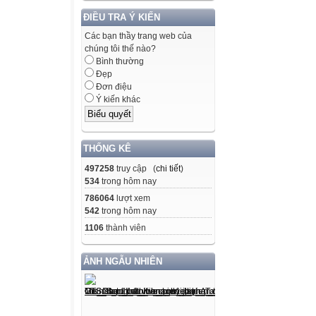
ĐIỀU TRA Ý KIẾN
Các bạn thầy trang web của
chúng tôi thế nào?
Bình thường
Đẹp
Đơn điệu
Ý kiến khác
THỐNG KÊ
497258
truy cập (
chi tiết
)
534
trong hôm nay
786064
lượt xem
542
trong hôm nay
1106
thành viên
ẢNH NGẪU NHIÊN