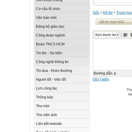
Giới thiệu chung
Cơ cấu tổ chức
Gốc
>
Đề thi
>
Trung họ
Văn bản mới
Đề thi chọn HSG
Đảng bộ giáo dục
Kích thước font
Công đoàn ngành
Đoàn TNCS HCM
Tin tức - Sự kiện
Công nghệ thông tin
Thi đua - Khen thưởng
Đường dẫn
:
p
Gửi ý kiến
Người tốt - Việc tốt
Lịch công tác
Thư
We
Thông báo
Thư mời
Thư viện ảnh
Liên kết website