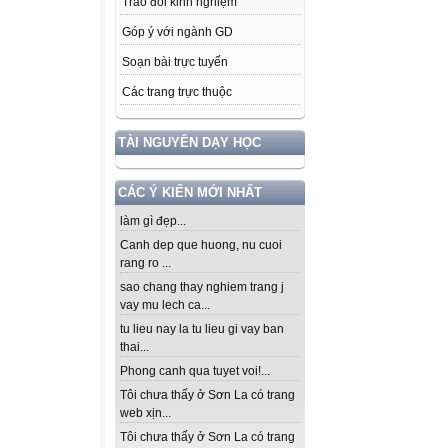
Trao đổi kinh nghiệm
Góp ý với ngành GD
Soạn bài trực tuyến
Các trang trực thuộc
TÀI NGUYÊN DẠY HỌC
CÁC Ý KIẾN MỚI NHẤT
làm gì đẹp...
Canh dep que huong, nu cuoi
rang ro ...
sao chang thay nghiem trang j
vay mu lech ca...
tu lieu nay la tu lieu gi vay ban
thai...
Phong canh qua tuyet voi!...
Tôi chưa thấy ở Sơn La có trang
web xịn...
Tôi chưa thấy ở Sơn La có trang