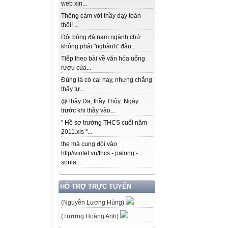
web xịn...
Thông cảm với thầy dạy toán
thôi! ...
Đội bóng đá nam ngành chứ
không phải "nghành" đâu...
Tiếp theo bài về văn hóa uống
rượu của...
Đúng là có cai hay, nhưng chẳng
thấy tự...
@Thầy Đa, thầy Thủy: Ngày
trước khi thầy vào...
" Hồ sơ trường THCS cuối năm
2011.xls "...
the mà cung đòi vào
http//violet.vn/thcs - palong -
sonla...
HỖ TRỢ TRỰC TUYẾN
(Nguyễn Lương Hùng)
(Trương Hoàng Anh)