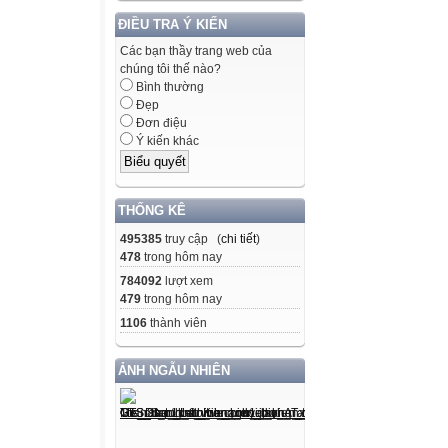
ĐIỀU TRA Ý KIẾN
Các bạn thầy trang web của
chúng tôi thế nào?
Bình thường
Đẹp
Đơn điệu
Ý kiến khác
THỐNG KÊ
495385
truy cập (
chi tiết
)
478
trong hôm nay
784092
lượt xem
479
trong hôm nay
1106
thành viên
ẢNH NGẪU NHIÊN