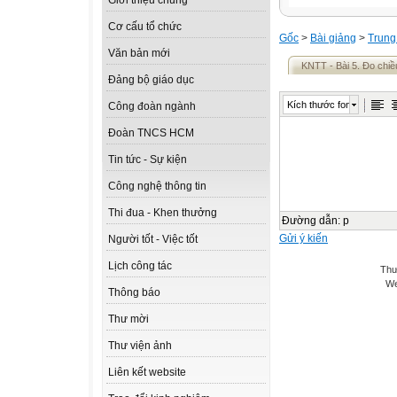
Giới thiệu chung
Cơ cấu tổ chức
Gốc
>
Bài giảng
>
Trung
Văn bản mới
KNTT - Bài 5. Đo chiề
Đảng bộ giáo dục
Kích thước font
Công đoàn ngành
Đoàn TNCS HCM
Tin tức - Sự kiện
Công nghệ thông tin
Thi đua - Khen thưởng
Đường dẫn
:
p
Gửi ý kiến
Người tốt - Việc tốt
Lịch công tác
Thư
We
Thông báo
Thư mời
Thư viện ảnh
Liên kết website