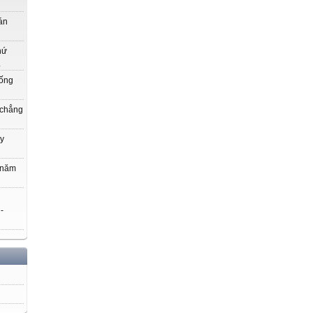
án
hứ
.
uống
 chẳng
y
 năm
 -