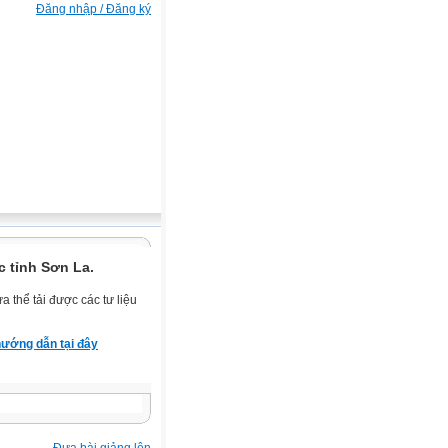
Đăng nhập / Đăng ký
 tỉnh Sơn La.
 thể tải được các tư liệu
ướng dẫn tại đây