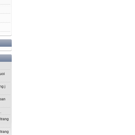
uoi
ng j
 ban
.
 trang
 trang