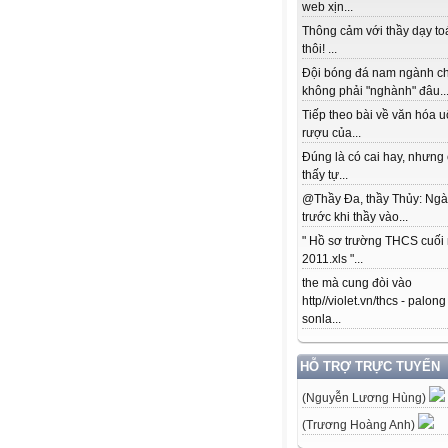
web xịn...
Thông cảm với thầy dạy to
thôi! ...
Đội bóng đá nam ngành c
không phải "nghành" đâu..
Tiếp theo bài về văn hóa 
rượu của...
Đúng là có cai hay, nhưng
thấy tự...
@Thầy Đa, thầy Thủy: Ngà
trước khi thầy vào...
" Hồ sơ trường THCS cuối
2011.xls "...
the mà cung đòi vào
http//violet.vn/thcs - palong
sonla...
HỖ TRỢ TRỰC TUYẾN
(Nguyễn Lương Hùng)
(Trương Hoàng Anh)