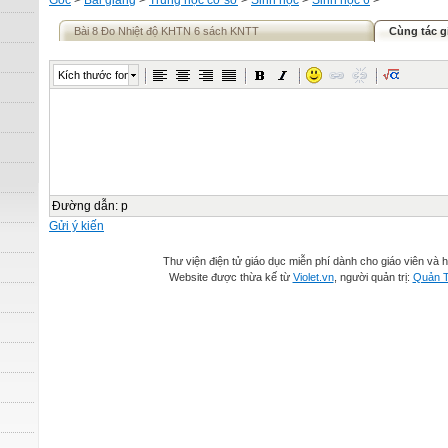
Gốc
>
Bài giảng
>
Trung học cơ sở
>
Sinh học
>
Sinh học 6
>
Bài 8 Đo Nhiệt độ KHTN 6 sách KNTT
Cùng tác g
Kích thước font
Đường dẫn
:
p
Gửi ý kiến
Thư viện điện tử giáo dục miễn phí dành cho giáo viên và h
Website được thừa kế từ
Violet.vn
, người quản trị:
Quản T