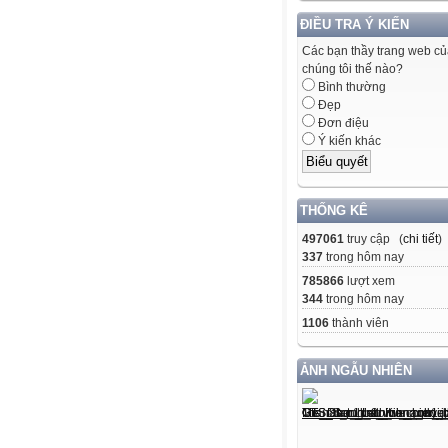
ĐIỀU TRA Ý KIẾN
Các bạn thầy trang web c
chúng tôi thế nào?
Bình thường
Đẹp
Đơn điệu
Ý kiến khác
THỐNG KÊ
497061
truy cập (
chi tiết
)
337
trong hôm nay
785866
lượt xem
344
trong hôm nay
1106
thành viên
ẢNH NGẪU NHIÊN