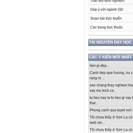
Trao đổi kinh nghiệm
Góp ý với ngành GD
Soạn bài trực tuyến
Các trang trực thuộc
TÀI NGUYÊN DẠY HỌC
CÁC Ý KIẾN MỚI NHẤT
làm gì đẹp...
Canh dep que huong, nu c
rang ro ...
sao chang thay nghiem tra
vay mu lech ca...
tu lieu nay la tu lieu gi vay
thai...
Phong canh qua tuyet voi!..
Tôi chưa thấy ở Sơn La có
web xịn...
Tôi chưa thấy ở Sơn La có