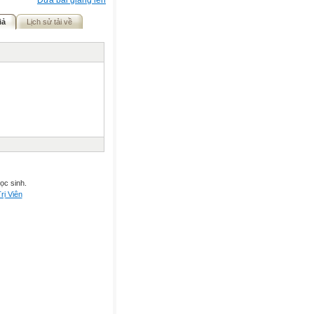
Đưa bài giảng lên
iả
Lịch sử tải về
ọc sinh.
rị Viên