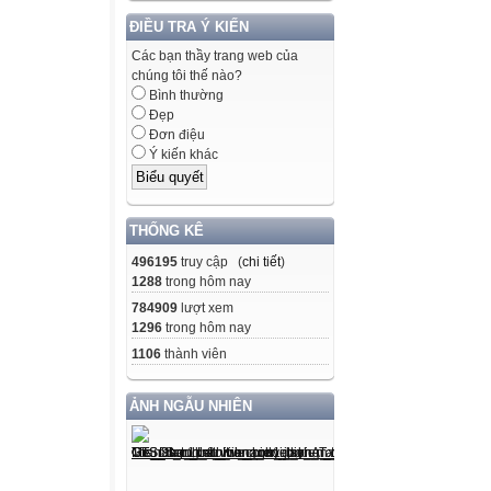
10
ĐIỀU TRA Ý KIẾN
0
Các bạn thầy trang web của
-10
chúng tôi thế nào?
Bình thường
-20
Đẹp
-30
Đơn điệu
Ý kiến khác
Quan sát hình,c
quen thuộc như 
THỐNG KÊ
với dấu “-” đằng
Vậy số âm có ý n
496195
truy cập (
chi tiết
)
1288
trong hôm nay
có quan hệ gì vớ
784909
lượt xem
1296
trong hôm nay
Số nguyên
1106
thành viên
Gồm 5 bài học và 
1
ẢNH NGẪU NHIÊN
2
3
4