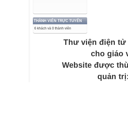
5
Bài 13. Tập hợp
THÀNH VIÊN TRỰC TUYẾN
Bài 14.Phép cộn
6 khách và 0 thành viên
Bài 15.Quy tắc 
Bài 16. Phép nh
Thư viện điện tử
Bài 16. Phép chí
số nguyên
cho giáo 
Website được th
Chương III: Số 
Bài 13: Tập hợp
quản trị
HĐ1
Số -3 đọc là “âm 
Tương tự hãy đọ
đây?