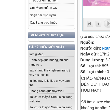
Trao đổi kinh nghiệm
Góp ý với ngành GD
Soạn bài trực tuyến
Các trang trực thuộc
TÀI NGUYÊN DẠY HỌC
(
Tài liệu chưa đ
Nguồn:
CÁC Ý KIẾN MỚI NHẤT
Người gửi:
Ngu
Ngày gửi:
17h:2
làm gì đẹp...
Dung lượng:
3.
Canh dep que huong, nu cuoi
rang ro ...
Số lượt tải:
895
sao chang thay nghiem trang j
Số lượt thích:
0
vay mu lech ca...
CHÀO MỪNG CÁ
tu lieu nay la tu lieu gi vay ban
ĐẾN DỰ THAO 
thai...
HÔM NAY !
Phong canh qua tuyet voi!...
Tôi chưa thấy ở Sơn La có trang
Số âm được cho l
web xịn...
khoảng từ năm 
Tôi chưa thấy ở Sơn La có trang