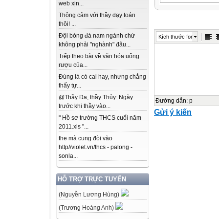
web xịn...
220. Số dương v
Thông cảm với thầy dạy toán
lượng đối lập nh
thôi! ...
kết quả của việc 
Đội bóng đá nam ngành chứ
Kích thước font
Chương này sẽ g
không phải "nghành" đâu...
nguyên âm, số n
Tiếp theo bài về văn hóa uống
tính toán liên 
rượu của...
chung. Nếu hiểu 
Đúng là có cai hay, nhưng chẳng
thấy tự...
âm không có bí ẩ
@Thầy Đa, thầy Thủy: Ngày
thế giới các con 
Đường dẫn
:
p
trước khi thầy vào...
Gửi ý kiến
" Hồ sơ trường THCS cuối năm
o
2011.xls "...
the mà cung đòi vào
C
http//violet.vn/thcs - palong -
sonla...
60
HỖ TRỢ TRỰC TUYẾN
50
40
(Nguyễn Lương Hùng)
30
(Trương Hoàng Anh)
20