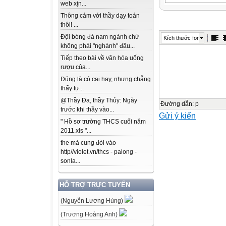
web xịn...
Thông cảm với thầy dạy toán
1
thôi! ...
TỪ ĐƠN
Đội bóng đá nam ngành chứ
Kích thước font
TỪ PHỨC
không phải "nghành" đâu...
Đọc Tri thức Tiế
Tiếp theo bài về văn hóa uống
Việt
rượu của...
SGK/18,19
Đúng là có cai hay, nhưng chẳng
thấy tự...
@Thầy Đa, thầy Thủy: Ngày
AI NHANH
Đường dẫn
:
p
trước khi thầy vào...
Gửi ý kiến
HƠN
" Hồ sơ trường THCS cuối năm
2011.xls "...
Nhanh tay chọn 
the mà cung đòi vào
lời đúng vào ô b
http//violet.vn/thcs - palong -
sonla...
để nhận điểm cộ
HỖ TRỢ TRỰC TUYẾN
Mỗi câu trả lời 
cộng 2 điểm nhé
(Nguyễn Lương Hùng)
(Trương Hoàng Anh)
Câu 1: Thế nào 