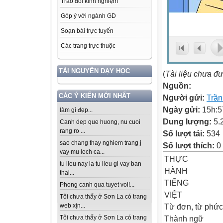
Trao đổi kinh nghiệm
Góp ý với ngành GD
Soạn bài trực tuyến
Các trang trực thuộc
TÀI NGUYÊN DẠY HỌC
(
Tài liệu chưa đ
Nguồn:
CÁC Ý KIẾN MỚI NHẤT
Người gửi:
Trần
Ngày gửi:
15h:5
làm gì đẹp...
Dung lượng:
5.
Canh dep que huong, nu cuoi
rang ro ...
Số lượt tải:
534
sao chang thay nghiem trang j
Số lượt thích:
0
vay mu lech ca...
THỰC
tu lieu nay la tu lieu gi vay ban
HÀNH
thai...
TIẾNG
Phong canh qua tuyet voi!...
VIỆT
Tôi chưa thấy ở Sơn La có trang
Từ đơn, từ phức
web xịn...
Thành ngữ
Tôi chưa thấy ở Sơn La có trang