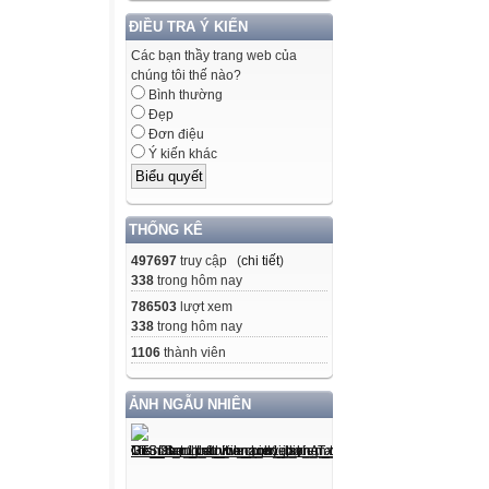
từ đơn?
ĐIỀU TRA Ý KIẾN
A. Là từ gồm
Các bạn thầy trang web của
cái
chúng tôi thế nào?
Bình thường
B. Là từ gồm
Đẹp
C. Là từ gồm
Đơn điệu
D. Là từ gồm
Ý kiến khác
tiếng
THỐNG KÊ
một chữ
một tiếng
497697
truy cập (
chi tiết
)
338
trong hôm nay
hai tiếng
786503
lượt xem
nhiều
338
trong hôm nay
1106
thành viên
HẾT
GIỜ
ẢNH NGẪU NHIÊN
01
02