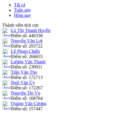
Tất cả
Tuần này
Hôm nay
Thành viên tích cực
Lò Thị Thanh Huyền
Điểm số: 440338
Nguyễn Văn Lợi
Điểm số: 293722
Lê Phạm Chiến
Điểm số: 266655
Lương Văn Thanh
Điểm số: 230911
Trần Văn Thọ
Điểm số: 172713
Ngô Văn Úy
Điểm số: 172267
Nguyễn Thị Vụ
Điểm số: 168764
Quàng Văn Cương
Điểm số: 157447