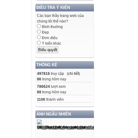
ĐIỀU TRA Ý KIẾN
Các bạn thầy trang web của
chúng tôi thế nào?
Bình thường
Đẹp
Đơn điệu
Ý kiến khác
THỐNG KÊ
497816
truy cập (
chi tiết
)
86
trong hôm nay
786624
lượt xem
88
trong hôm nay
1106
thành viên
ẢNH NGẪU NHIÊN