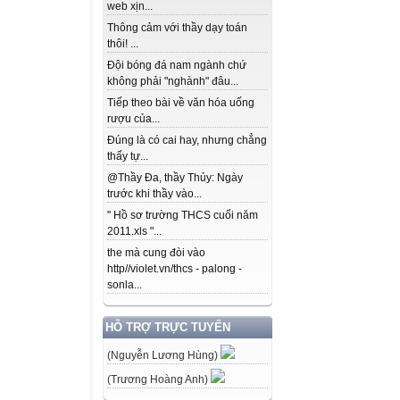
web xịn...
Thông cảm với thầy dạy toán
thôi! ...
Đội bóng đá nam ngành chứ
không phải "nghành" đâu...
Tiếp theo bài về văn hóa uống
rượu của...
Đúng là có cai hay, nhưng chẳng
thấy tự...
@Thầy Đa, thầy Thủy: Ngày
trước khi thầy vào...
" Hồ sơ trường THCS cuối năm
2011.xls "...
the mà cung đòi vào
http//violet.vn/thcs - palong -
sonla...
HỖ TRỢ TRỰC TUYẾN
(Nguyễn Lương Hùng)
(Trương Hoàng Anh)