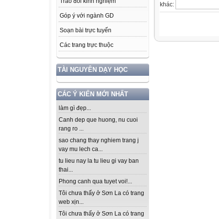
Trao đổi kinh nghiệm
khác:
Góp ý với ngành GD
Soạn bài trực tuyến
Các trang trực thuộc
TÀI NGUYÊN DẠY HỌC
CÁC Ý KIẾN MỚI NHẤT
làm gì đẹp...
Canh dep que huong, nu cuoi
rang ro ...
sao chang thay nghiem trang j
vay mu lech ca...
tu lieu nay la tu lieu gi vay ban
thai...
Phong canh qua tuyet voi!...
Tôi chưa thấy ở Sơn La có trang
web xịn...
Tôi chưa thấy ở Sơn La có trang