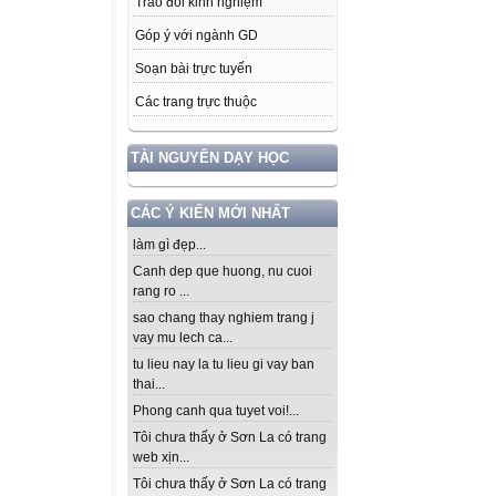
Trao đổi kinh nghiệm
Góp ý với ngành GD
Soạn bài trực tuyến
Các trang trực thuộc
TÀI NGUYÊN DẠY HỌC
CÁC Ý KIẾN MỚI NHẤT
làm gì đẹp...
Canh dep que huong, nu cuoi
rang ro ...
sao chang thay nghiem trang j
vay mu lech ca...
tu lieu nay la tu lieu gi vay ban
thai...
Phong canh qua tuyet voi!...
Tôi chưa thấy ở Sơn La có trang
web xịn...
Tôi chưa thấy ở Sơn La có trang