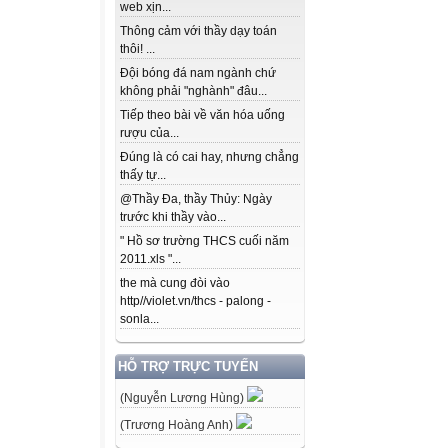
web xịn...
Thông cảm với thầy dạy toán
thôi! ...
Đội bóng đá nam ngành chứ
không phải "nghành" đâu...
Tiếp theo bài về văn hóa uống
rượu của...
Đúng là có cai hay, nhưng chẳng
thấy tự...
@Thầy Đa, thầy Thủy: Ngày
trước khi thầy vào...
" Hồ sơ trường THCS cuối năm
2011.xls "...
the mà cung đòi vào
http//violet.vn/thcs - palong -
sonla...
HỖ TRỢ TRỰC TUYẾN
(Nguyễn Lương Hùng)
(Trương Hoàng Anh)