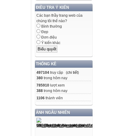
ĐIỀU TRA Ý KIẾN
Các bạn thầy trang web của
chúng tôi thế nào?
Bình thường
Đẹp
Đơn điệu
Ý kiến khác
THỐNG KÊ
497104
truy cập (
chi tiết
)
380
trong hôm nay
785910
lượt xem
388
trong hôm nay
1106
thành viên
ẢNH NGẪU NHIÊN