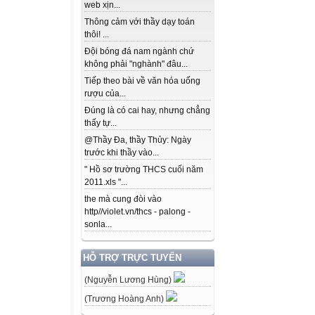
web xịn...
Thông cảm với thầy dạy toán
thôi! ...
Đội bóng đá nam ngành chứ
không phải "nghành" đâu...
Tiếp theo bài về văn hóa uống
rượu của...
Đúng là có cai hay, nhưng chẳng
thấy tự...
@Thầy Đa, thầy Thủy: Ngày
trước khi thầy vào...
" Hồ sơ trường THCS cuối năm
2011.xls "...
the mà cung đòi vào
http//violet.vn/thcs - palong -
sonla...
HỖ TRỢ TRỰC TUYẾN
(Nguyễn Lương Hùng)
(Trương Hoàng Anh)