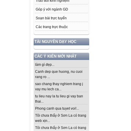
Trao đổi kinh nghiệm
Góp ý với ngành GD
Soạn bài trực tuyến
Các trang trực thuộc
TÀI NGUYÊN DẠY HỌC
CÁC Ý KIẾN MỚI NHẤT
làm gì đẹp...
Canh dep que huong, nu cuoi
rang ro ...
sao chang thay nghiem trang j
vay mu lech ca...
tu lieu nay la tu lieu gi vay ban
thai...
Phong canh qua tuyet voi!...
Tôi chưa thấy ở Sơn La có trang
web xịn...
Tôi chưa thấy ở Sơn La có trang