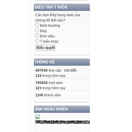
ĐIỀU TRA Ý KIẾN
Các bạn thầy trang web của
chúng tôi thế nào?
Bình thường
Đẹp
Đơn điệu
Ý kiến khác
THỐNG KÊ
497040
truy cập (
chi tiết
)
316
trong hôm nay
785845
lượt xem
323
trong hôm nay
1106
thành viên
ẢNH NGẪU NHIÊN