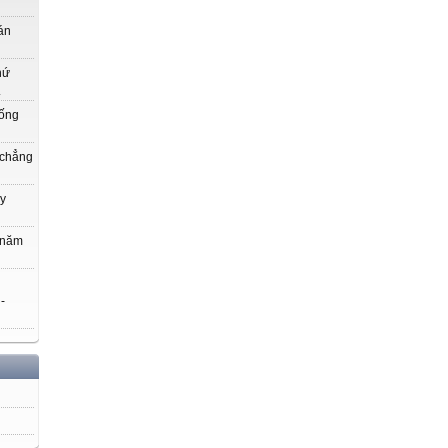
án
hứ
.
uống
 chẳng
y
 năm
 -