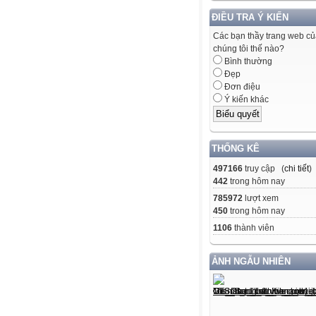
ĐIỀU TRA Ý KIẾN
Các bạn thầy trang web c
chúng tôi thế nào?
Bình thường
Đẹp
Đơn điệu
Ý kiến khác
THỐNG KÊ
497166
truy cập (
chi tiết
)
442
trong hôm nay
785972
lượt xem
450
trong hôm nay
1106
thành viên
ẢNH NGẪU NHIÊN