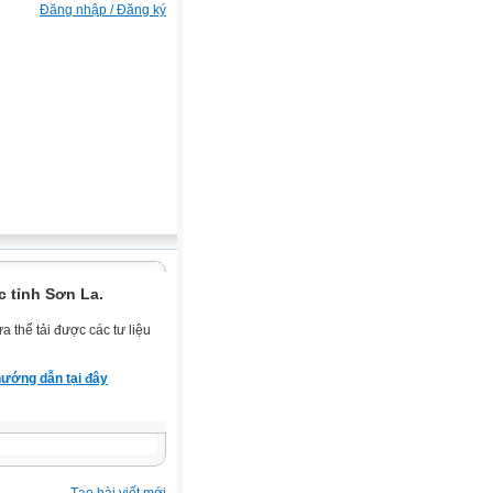
Đăng nhập / Đăng ký
 tỉnh Sơn La.
 thể tải được các tư liệu
ướng dẫn tại đây