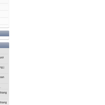
uoi
ng j
 ban
.
 trang
 trang