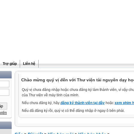
Trợ giúp
Liên hệ
Chào mừng quý vị đến với Thư viện tài nguyên dạy học
Quý vị chưa đăng nhập hoặc chưa đăng ký làm thành viên, vì vậy chưa
của Thư viện về máy tính của mình.
Nếu chưa đăng ký, hãy
đăng ký thành viên tại đây
hoặc
xem phim h
Nếu đã đăng ký rồi, quý vị có thể đăng nhập ở ngay ô bên phải.
viên