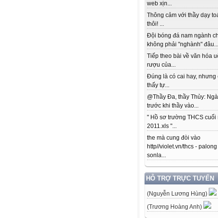
web xịn...
Thông cảm với thầy dạy to
thôi! ...
Đội bóng đá nam ngành c
không phải "nghành" đâu..
Tiếp theo bài về văn hóa 
rượu của...
Đúng là có cai hay, nhưng
thấy tự...
@Thầy Đa, thầy Thủy: Ngà
trước khi thầy vào...
" Hồ sơ trường THCS cuối
2011.xls "...
the mà cung đòi vào
http//violet.vn/thcs - palong
sonla...
HỖ TRỢ TRỰC TUYẾN
(Nguyễn Lương Hùng)
(Trương Hoàng Anh)