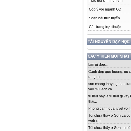
Trao đổi kinh nghiệm
Góp ý với ngành GD
Soạn bài trực tuyến
Các trang trực thuộc
TÀI NGUYÊN DẠY HỌC
CÁC Ý KIẾN MỚI NHẤT
làm gì đẹp...
Canh dep que huong, nu c
rang ro ...
sao chang thay nghiem tra
vay mu lech ca...
tu lieu nay la tu lieu gi vay
thai...
Phong canh qua tuyet voi!..
Tôi chưa thấy ở Sơn La có
web xịn...
Tôi chưa thấy ở Sơn La có