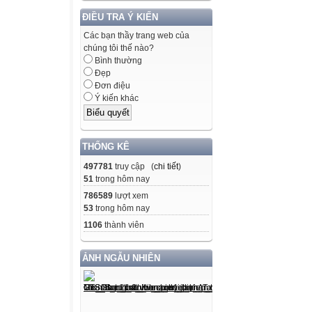
ĐIỀU TRA Ý KIẾN
Các bạn thầy trang web của
chúng tôi thế nào?
Bình thường
Đẹp
Đơn điệu
Ý kiến khác
THỐNG KÊ
497781
truy cập (
chi tiết
)
51
trong hôm nay
786589
lượt xem
53
trong hôm nay
1106
thành viên
ẢNH NGẪU NHIÊN