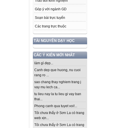
Trao đổi kinh nghiệm
Góp ý với ngành GD
Soạn bài trực tuyến
Các trang trực thuộc
TÀI NGUYÊN DẠY HỌC
CÁC Ý KIẾN MỚI NHẤT
làm gì đẹp...
Canh dep que huong, nu cuoi
rang ro ...
sao chang thay nghiem trang j
vay mu lech ca...
tu lieu nay la tu lieu gi vay ban
thai...
Phong canh qua tuyet voi!...
Tôi chưa thấy ở Sơn La có trang
web xịn...
Tôi chưa thấy ở Sơn La có trang