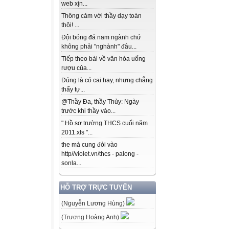
web xịn...
Thông cảm với thầy dạy toán
thôi! ...
Đội bóng đá nam ngành chứ
không phải "nghành" đâu...
Tiếp theo bài về văn hóa uống
rượu của...
Đúng là có cai hay, nhưng chẳng
thấy tự...
@Thầy Đa, thầy Thủy: Ngày
trước khi thầy vào...
" Hồ sơ trường THCS cuối năm
2011.xls "...
the mà cung đòi vào
http//violet.vn/thcs - palong -
sonla...
HỖ TRỢ TRỰC TUYẾN
(Nguyễn Lương Hùng)
(Trương Hoàng Anh)