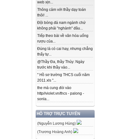
web xịn...
Thông cảm với thầy dạy toán
thôi! ...
Đội bóng đá nam ngành chứ
không phải "nghành" đâu...
Tiếp theo bài về văn hóa uống
rượu của...
Đúng là có cai hay, nhưng chẳng
thấy tự...
@Thầy Đa, thầy Thủy: Ngày
trước khi thầy vào...
" Hồ sơ trường THCS cuối năm
2011.xls "...
the mà cung đòi vào
http//violet.vn/thcs - palong -
sonla...
HỖ TRỢ TRỰC TUYẾN
(Nguyễn Lương Hùng)
(Trương Hoàng Anh)