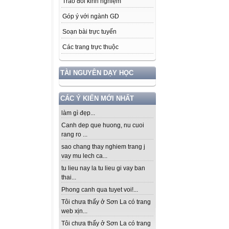
Trao đổi kinh nghiệm
Góp ý với ngành GD
Soạn bài trực tuyến
Các trang trực thuộc
TÀI NGUYÊN DẠY HỌC
CÁC Ý KIẾN MỚI NHẤT
làm gì đẹp...
Canh dep que huong, nu cuoi
rang ro ...
sao chang thay nghiem trang j
vay mu lech ca...
tu lieu nay la tu lieu gi vay ban
thai...
Phong canh qua tuyet voi!...
Tôi chưa thấy ở Sơn La có trang
web xịn...
Tôi chưa thấy ở Sơn La có trang