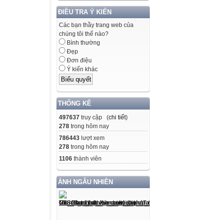
ĐIỀU TRA Ý KIẾN
Các bạn thầy trang web của
chúng tôi thế nào?
Bình thường
Đẹp
Đơn điệu
Ý kiến khác
THỐNG KÊ
497637
truy cập (
chi tiết
)
278
trong hôm nay
786443
lượt xem
278
trong hôm nay
1106
thành viên
ẢNH NGẪU NHIÊN