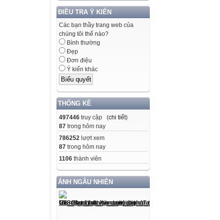
ĐIỀU TRA Ý KIẾN
Các bạn thầy trang web của
chúng tôi thế nào?
Bình thường
Đẹp
Đơn điệu
Ý kiến khác
THỐNG KÊ
497446
truy cập (
chi tiết
)
87
trong hôm nay
786252
lượt xem
87
trong hôm nay
1106
thành viên
ẢNH NGẪU NHIÊN