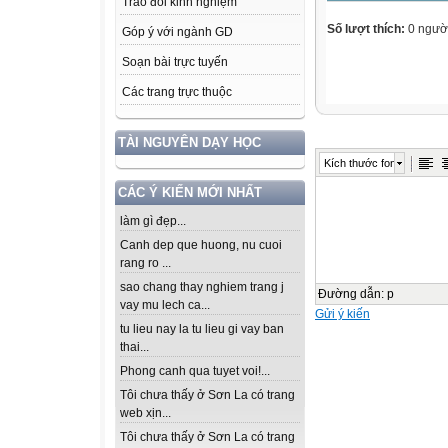
Trao đổi kinh nghiệm
Số lượt thích:
0 ngườ
Góp ý với ngành GD
Soạn bài trực tuyến
Các trang trực thuộc
TÀI NGUYÊN DẠY HỌC
Kích thước font
CÁC Ý KIẾN MỚI NHẤT
làm gì đẹp...
Canh dep que huong, nu cuoi
rang ro ...
sao chang thay nghiem trang j
Đường dẫn
:
p
vay mu lech ca...
Gửi ý kiến
tu lieu nay la tu lieu gi vay ban
thai...
Phong canh qua tuyet voi!...
Tôi chưa thấy ở Sơn La có trang
web xịn...
Tôi chưa thấy ở Sơn La có trang