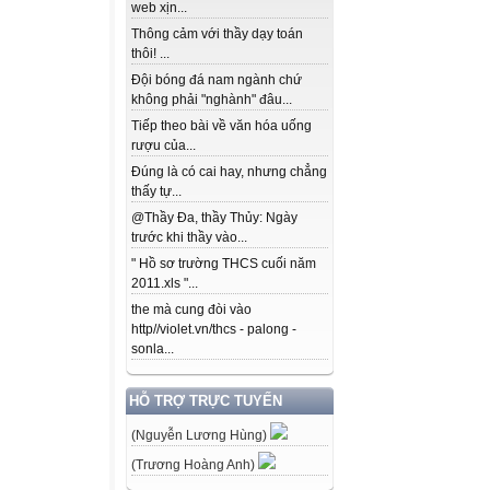
web xịn...
Thông cảm với thầy dạy toán
thôi! ...
Đội bóng đá nam ngành chứ
không phải "nghành" đâu...
Tiếp theo bài về văn hóa uống
rượu của...
Đúng là có cai hay, nhưng chẳng
thấy tự...
@Thầy Đa, thầy Thủy: Ngày
trước khi thầy vào...
" Hồ sơ trường THCS cuối năm
2011.xls "...
the mà cung đòi vào
http//violet.vn/thcs - palong -
sonla...
HỖ TRỢ TRỰC TUYẾN
(Nguyễn Lương Hùng)
(Trương Hoàng Anh)