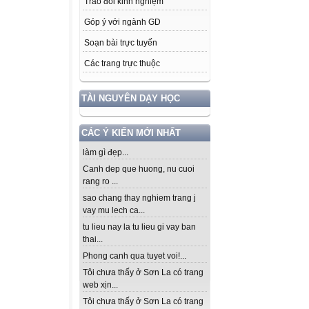
Trao đổi kinh nghiệm
Góp ý với ngành GD
Soạn bài trực tuyến
Các trang trực thuộc
TÀI NGUYÊN DẠY HỌC
CÁC Ý KIẾN MỚI NHẤT
làm gì đẹp...
Canh dep que huong, nu cuoi
rang ro ...
sao chang thay nghiem trang j
vay mu lech ca...
tu lieu nay la tu lieu gi vay ban
thai...
Phong canh qua tuyet voi!...
Tôi chưa thấy ở Sơn La có trang
web xịn...
Tôi chưa thấy ở Sơn La có trang