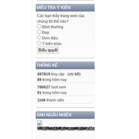
ĐIỀU TRA Ý KIẾN
Các bạn thầy trang web của
chúng tôi thế nào?
Bình thường
Đẹp
Đơn điệu
Ý kiến khác
THỐNG KÊ
497819
truy cập (
chi tiết
)
89
trong hôm nay
786627
lượt xem
91
trong hôm nay
1106
thành viên
ẢNH NGẪU NHIÊN