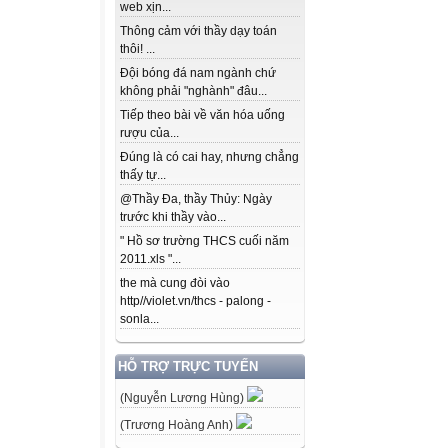
web xịn...
Thông cảm với thầy dạy toán
thôi! ...
Đội bóng đá nam ngành chứ
không phải "nghành" đâu...
Tiếp theo bài về văn hóa uống
rượu của...
Đúng là có cai hay, nhưng chẳng
thấy tự...
@Thầy Đa, thầy Thủy: Ngày
trước khi thầy vào...
" Hồ sơ trường THCS cuối năm
2011.xls "...
the mà cung đòi vào
http//violet.vn/thcs - palong -
sonla...
HỖ TRỢ TRỰC TUYẾN
(Nguyễn Lương Hùng)
(Trương Hoàng Anh)