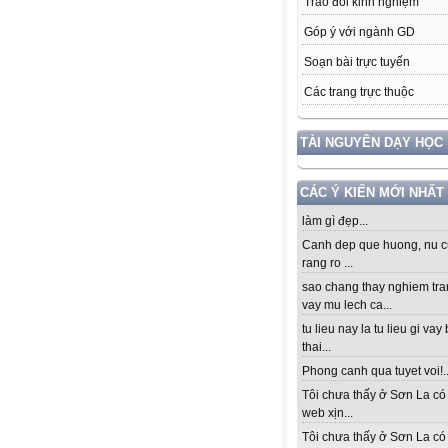
Trao đổi kinh nghiệm
Góp ý với ngành GD
Soạn bài trực tuyến
Các trang trực thuộc
TÀI NGUYÊN DẠY HỌC
CÁC Ý KIẾN MỚI NHẤT
làm gì đẹp...
Canh dep que huong, nu c
rang ro ...
sao chang thay nghiem tra
vay mu lech ca...
tu lieu nay la tu lieu gi vay
thai...
Phong canh qua tuyet voi!..
Tôi chưa thấy ở Sơn La có
web xịn...
Tôi chưa thấy ở Sơn La có