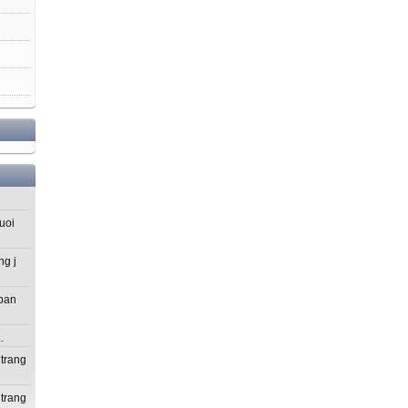
uoi
ng j
 ban
.
 trang
 trang