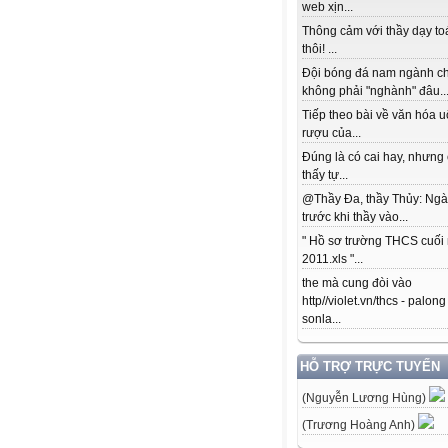
web xịn...
Thông cảm với thầy dạy to
thôi! ...
Đội bóng đá nam ngành c
không phải "nghành" đâu..
Tiếp theo bài về văn hóa 
rượu của...
Đúng là có cai hay, nhưng
thấy tự...
@Thầy Đa, thầy Thủy: Ngà
trước khi thầy vào...
" Hồ sơ trường THCS cuối
2011.xls "...
the mà cung đòi vào
http//violet.vn/thcs - palong
sonla...
HỖ TRỢ TRỰC TUYẾN
(Nguyễn Lương Hùng)
(Trương Hoàng Anh)