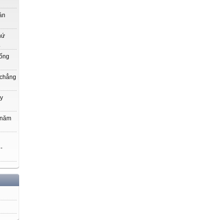
án
hứ
.
uống
 chẳng
y
 năm
 -