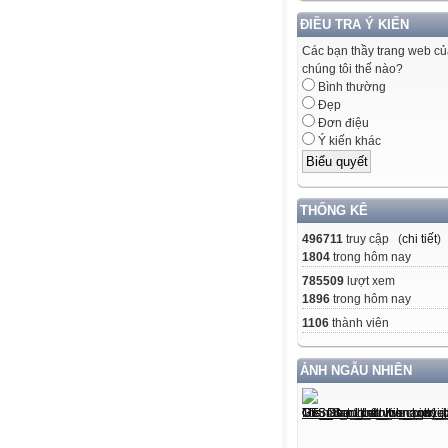
ĐIỀU TRA Ý KIẾN
Các bạn thầy trang web c
chúng tôi thế nào?
Bình thường
Đẹp
Đơn điệu
Ý kiến khác
THỐNG KÊ
496711
truy cập (
chi tiết
)
1804
trong hôm nay
785509
lượt xem
1896
trong hôm nay
1106
thành viên
ẢNH NGẪU NHIÊN