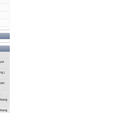
uoi
ng j
 ban
.
 trang
 trang