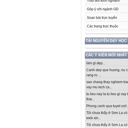
Trao đổi kinh nghiệm
Góp ý với ngành GD
Soạn bài trực tuyến
Các trang trực thuộc
TÀI NGUYÊN DẠY HỌC
CÁC Ý KIẾN MỚI NHẤT
làm gì đẹp...
Canh dep que huong, nu c
rang ro ...
sao chang thay nghiem tra
vay mu lech ca...
tu lieu nay la tu lieu gi vay
thai...
Phong canh qua tuyet voi!..
Tôi chưa thấy ở Sơn La có
web xịn...
Tôi chưa thấy ở Sơn La có