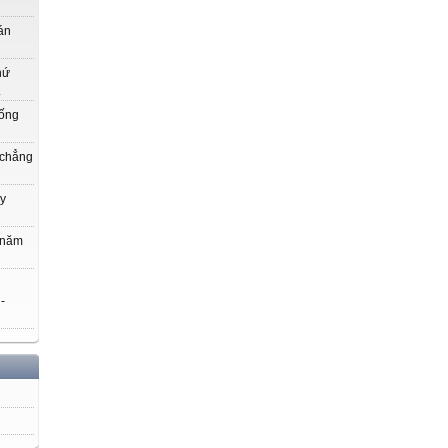
án
hứ
.
uống
 chẳng
y
 năm
 -