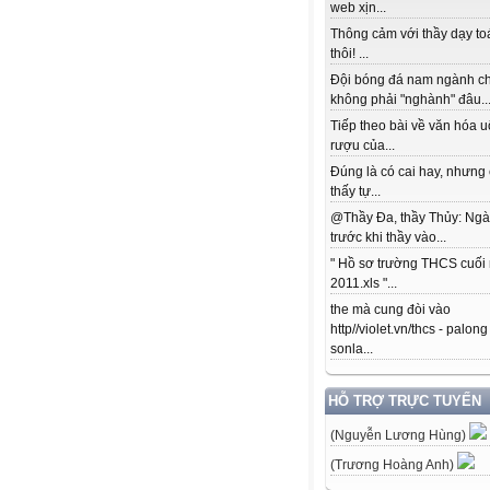
web xịn...
Thông cảm với thầy dạy to
thôi! ...
Đội bóng đá nam ngành c
không phải "nghành" đâu..
Tiếp theo bài về văn hóa 
rượu của...
Đúng là có cai hay, nhưng
thấy tự...
@Thầy Đa, thầy Thủy: Ngà
trước khi thầy vào...
" Hồ sơ trường THCS cuối
2011.xls "...
the mà cung đòi vào
http//violet.vn/thcs - palong
sonla...
HỖ TRỢ TRỰC TUYẾN
(Nguyễn Lương Hùng)
(Trương Hoàng Anh)