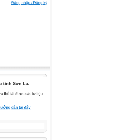
Đăng nhập / Đăng ký
 tỉnh Sơn La.
 thể tải được các tư liệu
ướng dẫn tại đây