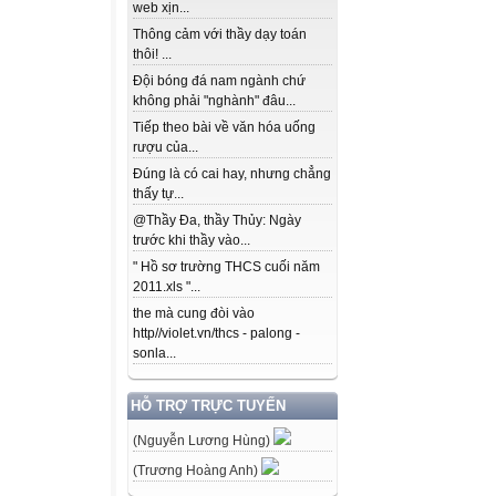
web xịn...
Thông cảm với thầy dạy toán
thôi! ...
Đội bóng đá nam ngành chứ
không phải "nghành" đâu...
Tiếp theo bài về văn hóa uống
rượu của...
Đúng là có cai hay, nhưng chẳng
thấy tự...
@Thầy Đa, thầy Thủy: Ngày
trước khi thầy vào...
" Hồ sơ trường THCS cuối năm
2011.xls "...
the mà cung đòi vào
http//violet.vn/thcs - palong -
sonla...
HỖ TRỢ TRỰC TUYẾN
(Nguyễn Lương Hùng)
(Trương Hoàng Anh)