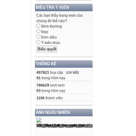
ĐIỀU TRA Ý KIẾN
Các bạn thầy trang web của
chúng tôi thế nào?
Bình thường
Đẹp
Đơn điệu
Ý kiến khác
THỐNG KÊ
497821
truy cập (
chi tiết
)
91
trong hôm nay
786629
lượt xem
93
trong hôm nay
1106
thành viên
ẢNH NGẪU NHIÊN