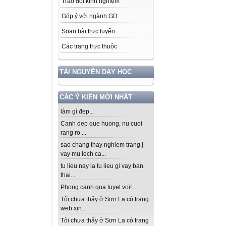
Trao đổi kinh nghiệm
Góp ý với ngành GD
Soạn bài trực tuyến
Các trang trực thuộc
TÀI NGUYÊN DẠY HỌC
CÁC Ý KIẾN MỚI NHẤT
làm gì đẹp...
Canh dep que huong, nu cuoi
rang ro ...
sao chang thay nghiem trang j
vay mu lech ca...
tu lieu nay la tu lieu gi vay ban
thai...
Phong canh qua tuyet voi!...
Tôi chưa thấy ở Sơn La có trang
web xịn...
Tôi chưa thấy ở Sơn La có trang