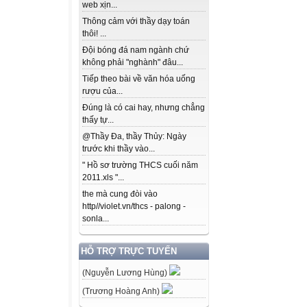
web xịn...
Thông cảm với thầy dạy toán
thôi! ...
Đội bóng đá nam ngành chứ
không phải "nghành" đâu...
Tiếp theo bài về văn hóa uống
rượu của...
Đúng là có cai hay, nhưng chẳng
thấy tự...
@Thầy Đa, thầy Thủy: Ngày
trước khi thầy vào...
" Hồ sơ trường THCS cuối năm
2011.xls "...
the mà cung đòi vào
http//violet.vn/thcs - palong -
sonla...
HỖ TRỢ TRỰC TUYẾN
(Nguyễn Lương Hùng)
(Trương Hoàng Anh)