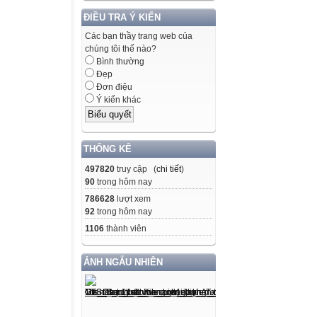
ĐIỀU TRA Ý KIẾN
Các bạn thầy trang web của
chúng tôi thế nào?
Bình thường
Đẹp
Đơn điệu
Ý kiến khác
THỐNG KÊ
497820
truy cập (
chi tiết
)
90
trong hôm nay
786628
lượt xem
92
trong hôm nay
1106
thành viên
ẢNH NGẪU NHIÊN