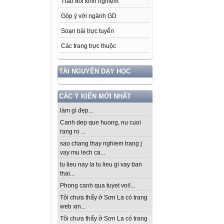
Trao đổi kinh nghiệm
Góp ý với ngành GD
Soạn bài trực tuyến
Các trang trực thuộc
TÀI NGUYÊN DẠY HỌC
CÁC Ý KIẾN MỚI NHẤT
làm gì đẹp...
Canh dep que huong, nu cuoi
rang ro ...
sao chang thay nghiem trang j
vay mu lech ca...
tu lieu nay la tu lieu gi vay ban
thai...
Phong canh qua tuyet voi!...
Tôi chưa thấy ở Sơn La có trang
web xịn...
Tôi chưa thấy ở Sơn La có trang