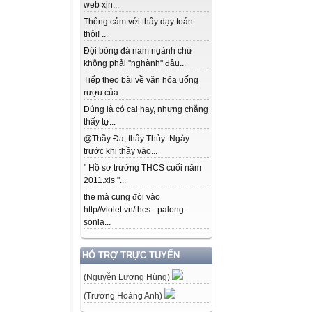
web xịn...
Thông cảm với thầy dạy toán
thôi! ...
Đội bóng đá nam ngành chứ
không phải "nghành" đâu...
Tiếp theo bài về văn hóa uống
rượu của...
Đúng là có cai hay, nhưng chẳng
thấy tự...
@Thầy Đa, thầy Thủy: Ngày
trước khi thầy vào...
" Hồ sơ trường THCS cuối năm
2011.xls "...
the mà cung đòi vào
http//violet.vn/thcs - palong -
sonla...
HỖ TRỢ TRỰC TUYẾN
(Nguyễn Lương Hùng)
(Trương Hoàng Anh)