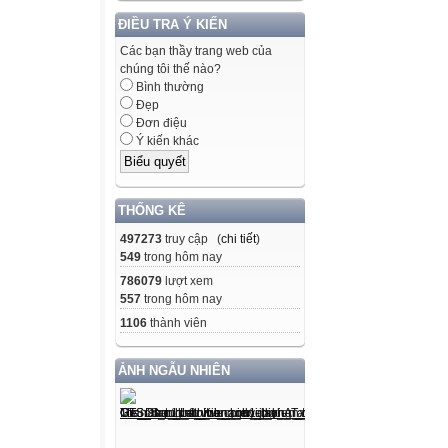
ĐIỀU TRA Ý KIẾN
Các bạn thầy trang web của
chúng tôi thế nào?
Bình thường
Đẹp
Đơn điệu
Ý kiến khác
THỐNG KÊ
497273
truy cập (
chi tiết
)
549
trong hôm nay
786079
lượt xem
557
trong hôm nay
1106
thành viên
ẢNH NGẪU NHIÊN