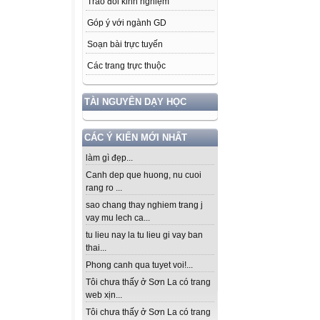
Trao đổi kinh nghiệm
Góp ý với ngành GD
Soạn bài trực tuyến
Các trang trực thuộc
TÀI NGUYÊN DẠY HỌC
CÁC Ý KIẾN MỚI NHẤT
làm gì đẹp...
Canh dep que huong, nu cuoi
rang ro ...
sao chang thay nghiem trang j
vay mu lech ca...
tu lieu nay la tu lieu gi vay ban
thai...
Phong canh qua tuyet voi!...
Tôi chưa thấy ở Sơn La có trang
web xịn...
Tôi chưa thấy ở Sơn La có trang