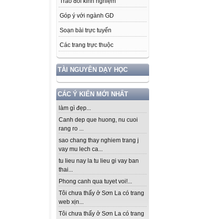
Trao đổi kinh nghiệm
Góp ý với ngành GD
Soạn bài trực tuyến
Các trang trực thuộc
TÀI NGUYÊN DẠY HỌC
CÁC Ý KIẾN MỚI NHẤT
làm gì đẹp...
Canh dep que huong, nu cuoi
rang ro ...
sao chang thay nghiem trang j
vay mu lech ca...
tu lieu nay la tu lieu gi vay ban
thai...
Phong canh qua tuyet voi!...
Tôi chưa thấy ở Sơn La có trang
web xịn...
Tôi chưa thấy ở Sơn La có trang