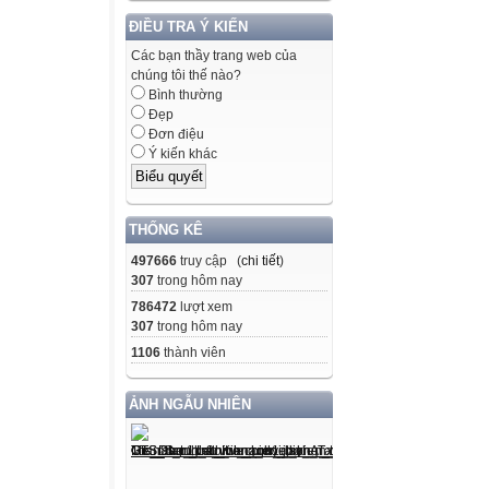
ĐIỀU TRA Ý KIẾN
Các bạn thầy trang web của
chúng tôi thế nào?
Bình thường
Đẹp
Đơn điệu
Ý kiến khác
THỐNG KÊ
497666
truy cập (
chi tiết
)
307
trong hôm nay
786472
lượt xem
307
trong hôm nay
1106
thành viên
ẢNH NGẪU NHIÊN