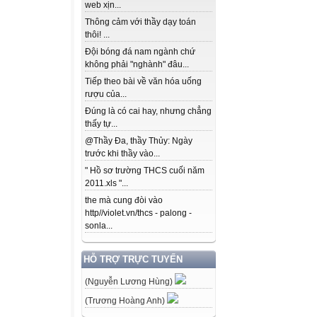
web xịn...
Thông cảm với thầy dạy toán
thôi! ...
Đội bóng đá nam ngành chứ
không phải "nghành" đâu...
Tiếp theo bài về văn hóa uống
rượu của...
Đúng là có cai hay, nhưng chẳng
thấy tự...
@Thầy Đa, thầy Thủy: Ngày
trước khi thầy vào...
" Hồ sơ trường THCS cuối năm
2011.xls "...
the mà cung đòi vào
http//violet.vn/thcs - palong -
sonla...
HỖ TRỢ TRỰC TUYẾN
(Nguyễn Lương Hùng)
(Trương Hoàng Anh)