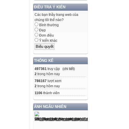
ĐIỀU TRA Ý KIẾN
Các bạn thầy trang web của
chúng tôi thế nào?
Bình thường
Đẹp
Đơn điệu
Ý kiến khác
THỐNG KÊ
497361
truy cập (
chi tiết
)
2
trong hôm nay
786167
lượt xem
2
trong hôm nay
1106
thành viên
ẢNH NGẪU NHIÊN