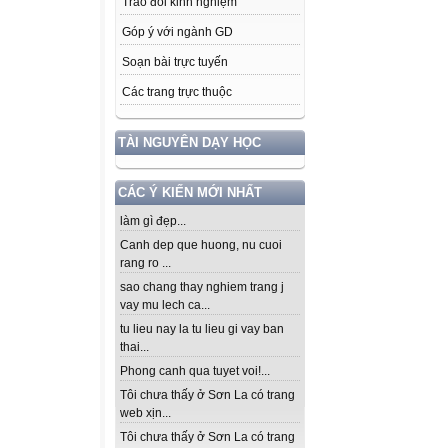
Trao đổi kinh nghiệm
Góp ý với ngành GD
Soạn bài trực tuyến
Các trang trực thuộc
TÀI NGUYÊN DẠY HỌC
CÁC Ý KIẾN MỚI NHẤT
làm gì đẹp...
Canh dep que huong, nu cuoi
rang ro ...
sao chang thay nghiem trang j
vay mu lech ca...
tu lieu nay la tu lieu gi vay ban
thai...
Phong canh qua tuyet voi!...
Tôi chưa thấy ở Sơn La có trang
web xịn...
Tôi chưa thấy ở Sơn La có trang