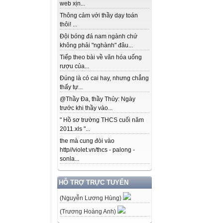
web xịn...
Thông cảm với thầy dạy toán
thôi! ...
Đội bóng đá nam ngành chứ
không phải "nghành" đâu...
Tiếp theo bài về văn hóa uống
rượu của...
Đúng là có cai hay, nhưng chẳng
thấy tự...
@Thầy Đa, thầy Thủy: Ngày
trước khi thầy vào...
" Hồ sơ trường THCS cuối năm
2011.xls "...
the mà cung đòi vào
http//violet.vn/thcs - palong -
sonla...
HỖ TRỢ TRỰC TUYẾN
(Nguyễn Lương Hùng)
(Trương Hoàng Anh)