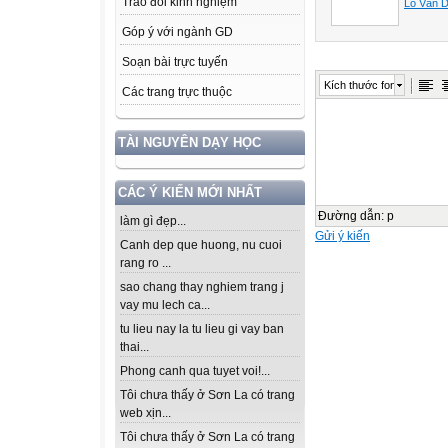
Trao đổi kinh nghiệm
Lò Văn 
Góp ý với ngành GD
Soạn bài trực tuyến
Kích thước font
Các trang trực thuộc
TÀI NGUYÊN DẠY HỌC
CÁC Ý KIẾN MỚI NHẤT
Đường dẫn
:
p
làm gì đẹp...
Gửi ý kiến
Canh dep que huong, nu cuoi
rang ro ...
sao chang thay nghiem trang j
vay mu lech ca...
tu lieu nay la tu lieu gi vay ban
thai...
Phong canh qua tuyet voi!...
Tôi chưa thấy ở Sơn La có trang
web xịn...
Tôi chưa thấy ở Sơn La có trang