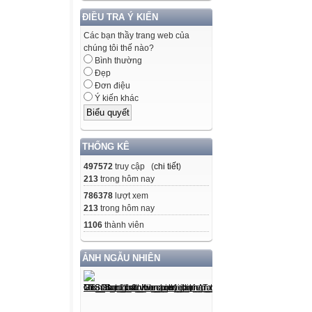
ĐIỀU TRA Ý KIẾN
Các bạn thầy trang web của
chúng tôi thế nào?
Bình thường
Đẹp
Đơn điệu
Ý kiến khác
THỐNG KÊ
497572
truy cập (
chi tiết
)
213
trong hôm nay
786378
lượt xem
213
trong hôm nay
1106
thành viên
ẢNH NGẪU NHIÊN