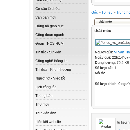
Giới thiệu chung
Cơ cấu tổ chức
Gốc
>
Tư liệu
>
Trung h
Văn bản mới
thái mèo
Đảng bộ giáo dục
thái mèo
Công đoàn ngành
Đoàn TNCS HCM
Người gửi:
Vi Van Th
Tin tức - Sự kiện
Ngày gửi:
22h:14' 07
Công nghệ thông tin
Dung lượng:
79.2 KB
Số lượt tải:
1
Thi đua - Khen thưởng
Mô tả:
Người tốt - Việc tốt
Số lượt thích:
0 ngườ
Lịch công tác
Thông báo
Thư mời
Thư viện ảnh
Liên kết website
tu lieu 