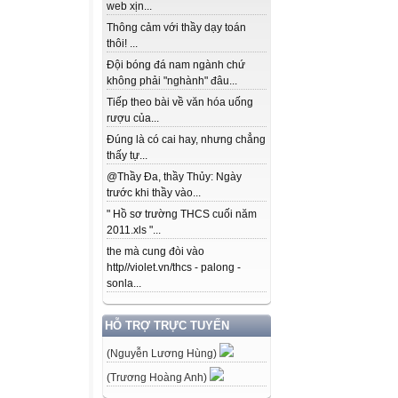
web xịn...
Thông cảm với thầy dạy toán
thôi! ...
Đội bóng đá nam ngành chứ
không phải "nghành" đâu...
Tiếp theo bài về văn hóa uống
rượu của...
Đúng là có cai hay, nhưng chẳng
thấy tự...
@Thầy Đa, thầy Thủy: Ngày
trước khi thầy vào...
" Hồ sơ trường THCS cuối năm
2011.xls "...
the mà cung đòi vào
http//violet.vn/thcs - palong -
sonla...
HỖ TRỢ TRỰC TUYẾN
(Nguyễn Lương Hùng)
(Trương Hoàng Anh)