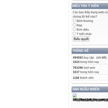
ĐIỀU TRA Ý KIẾN
Các bạn thầy trang web c
chúng tôi thế nào?
Bình thường
Đẹp
Đơn điệu
Ý kiến khác
THỐNG KÊ
494592
truy cập (
chi tiết
)
1624
trong hôm nay
783296
lượt xem
1637
trong hôm nay
1106
thành viên
ẢNH NGẪU NHIÊN