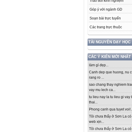
Trao đổi kinh nghiệm
Góp ý với ngành GD
Soạn bài trực tuyến
Các trang trực thuộc
TÀI NGUYÊN DẠY HỌC
CÁC Ý KIẾN MỚI NHẤT
làm gì đẹp...
Canh dep que huong, nu c
rang ro ...
sao chang thay nghiem tra
vay mu lech ca...
tu lieu nay la tu lieu gi vay
thai...
Phong canh qua tuyet voi!..
Tôi chưa thấy ở Sơn La có
web xịn...
Tôi chưa thấy ở Sơn La có