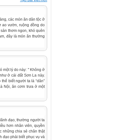
Tạo bài viết mới
àng, các món ăn dân tộc ở
từ ao vườn, ruộng đồng do
c sản thơm ngon, khó quên
Lam, đây là món ăn thường
có một lý do này: " Không ở
 như ở cái đất Sơn La này.
thể biết người ta là “dân”
Hà Nội, ăn cơm trưa ở một
 lãnh đạo, thường người ta
iều hơn nhân viên, quyền
ọc những chia sẻ chân thật
nh đạo phải biết phục vụ và