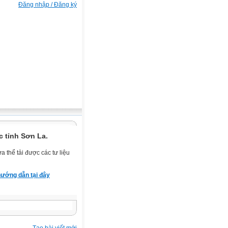
Đăng nhập / Đăng ký
 tỉnh Sơn La.
 thể tải được các tư liệu
ướng dẫn tại đây