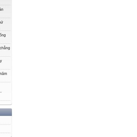
án
hứ
.
uống
 chẳng
y
 năm
 -