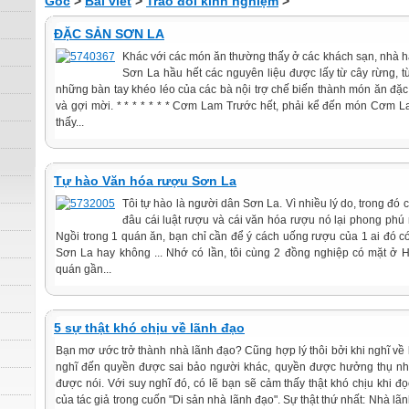
Gốc
>
Bài viết
>
Trao đổi kinh nghiệm
>
ĐẶC SẢN SƠN LA
Khác với các món ăn thường thấy ở các khách sạn, nhà h
Sơn La hầu hết các nguyên liệu được lấy từ cây rừng, 
những bàn tay khéo léo của các bà nội trợ chế biến thành món ăn đặ
và gợi mời. * * * * * * * Cơm Lam Trước hết, phải kể đến món Cơm 
thấy...
Tự hào Văn hóa rượu Sơn La
Tôi tự hào là người dân Sơn La. Vì nhiều lý do, trong đó 
đâu cái luật rượu và cái văn hóa rượu nó lại phong phú
Ngồi trong 1 quán ăn, bạn chỉ cần để ý cách uống rượu của 1 ai đó có 
Sơn La hay không ... Nhớ có lần, tôi cùng 2 đồng nghiệp có mặt ở 
quán gần...
5 sự thật khó chịu về lãnh đạo
Bạn mơ ước trở thành nhà lãnh đạo? Cũng hợp lý thôi bởi khi nghĩ về
nghĩ đến quyền được sai bảo người khác, quyền được hưởng thụ nh
được nói. Với suy nghĩ đó, có lẽ bạn sẽ cảm thấy thật khó chịu khi đ
của tác giả trong cuốn "Di sản nhà lãnh đạo". Sự thật thứ nhất: Nhà lã