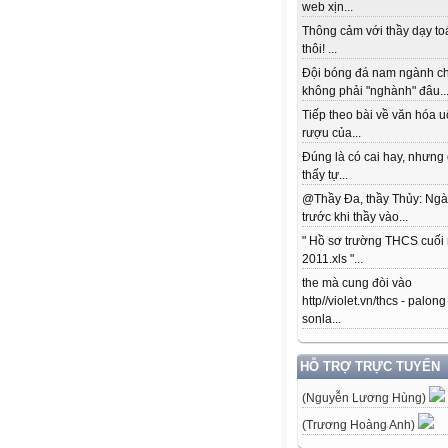
web xịn...
Thông cảm với thầy dạy to
thôi! ...
Đội bóng đá nam ngành c
không phải "nghành" đâu..
Tiếp theo bài về văn hóa 
rượu của...
Đúng là có cai hay, nhưng
thấy tự...
@Thầy Đa, thầy Thủy: Ngà
trước khi thầy vào...
" Hồ sơ trường THCS cuối
2011.xls "...
the mà cung đòi vào
http//violet.vn/thcs - palong
sonla...
HỖ TRỢ TRỰC TUYẾN
(Nguyễn Lương Hùng)
(Trương Hoàng Anh)