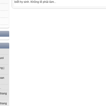
biết hy sinh. Không lẽ phải làm...
uoi
ng j
 ban
.
 trang
 trang