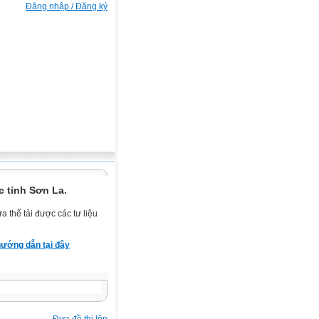
Đăng nhập / Đăng ký
 tỉnh Sơn La.
 thể tải được các tư liệu
ướng dẫn tại đây