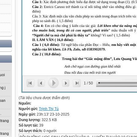
uoi
1
/
50
ng j
(
Tài liệu chưa được thẩm định
)
 ban
Nguồn:
Người gửi:
Trịnh Thị Tú
.
Ngày gửi:
23h:13' 23-10-2025
Dung lượng:
322.5 KB
 trang
Số lượt tải:
39
Số lượt thích:
0 người
 trang