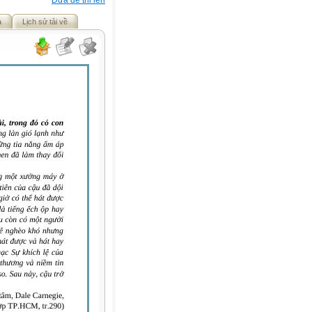
Đưa đề thi lên
ả
Lịch sử tải về