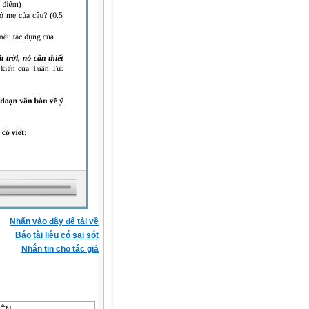
Nhấn vào đây để tải về
Báo tài liệu có sai sót
Nhắn tin cho tác giả