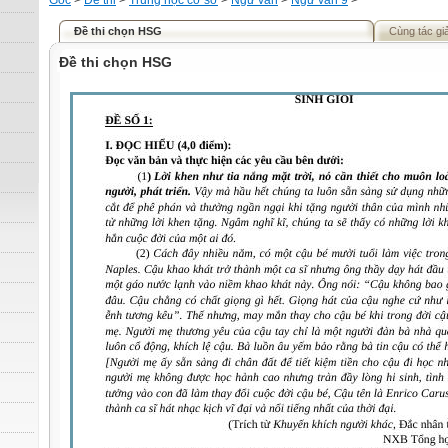
Gốc
>
Đề thi
>
Trung học cơ sở
>
Ngữ văn
>
Ngữ văn 9
>
Đề thi chọn HSG
Cùng tác gi
Đề thi chọn HSG