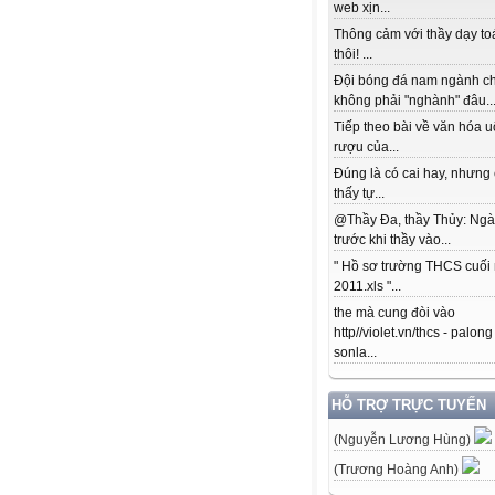
web xịn...
Thông cảm với thầy dạy to
thôi! ...
Đội bóng đá nam ngành c
không phải "nghành" đâu..
Tiếp theo bài về văn hóa 
rượu của...
Đúng là có cai hay, nhưng
thấy tự...
@Thầy Đa, thầy Thủy: Ngà
trước khi thầy vào...
" Hồ sơ trường THCS cuối
2011.xls "...
the mà cung đòi vào
http//violet.vn/thcs - palong
sonla...
HỖ TRỢ TRỰC TUYẾN
(Nguyễn Lương Hùng)
(Trương Hoàng Anh)