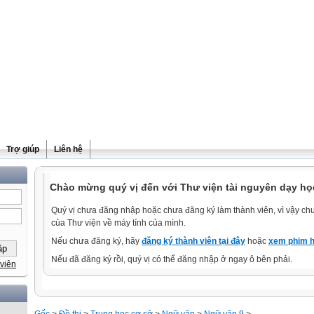
Trợ giúp
Liên hệ
Chào mừng quý vị đến với Thư viện tài nguyên dạy học
Quý vị chưa đăng nhập hoặc chưa đăng ký làm thành viên, vì vậy chưa
của Thư viện về máy tính của mình.
Nếu chưa đăng ký, hãy
đăng ký thành viên tại đây
hoặc
xem phim h
Nếu đã đăng ký rồi, quý vị có thể đăng nhập ở ngay ô bên phải.
viên