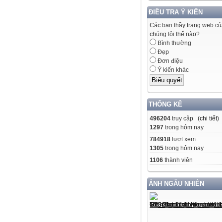
ĐIỀU TRA Ý KIẾN
Các bạn thầy trang web c
chúng tôi thế nào?
Bình thường
Đẹp
Đơn điệu
Ý kiến khác
THỐNG KÊ
496204
truy cập (
chi tiết
)
1297
trong hôm nay
784918
lượt xem
1305
trong hôm nay
1106
thành viên
ẢNH NGẪU NHIÊN