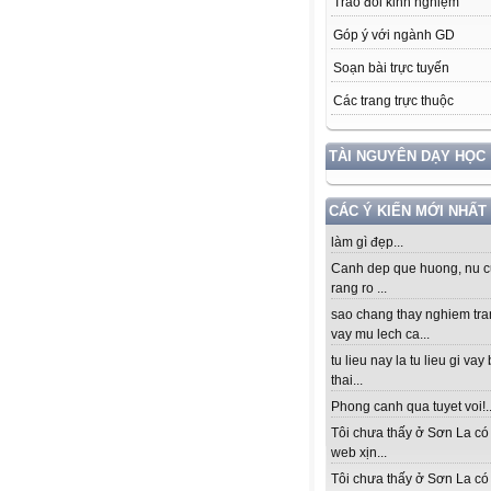
Trao đổi kinh nghiệm
Góp ý với ngành GD
Soạn bài trực tuyến
Các trang trực thuộc
TÀI NGUYÊN DẠY HỌC
CÁC Ý KIẾN MỚI NHẤT
làm gì đẹp...
Canh dep que huong, nu c
rang ro ...
sao chang thay nghiem tra
vay mu lech ca...
tu lieu nay la tu lieu gi vay
thai...
Phong canh qua tuyet voi!..
Tôi chưa thấy ở Sơn La có
web xịn...
Tôi chưa thấy ở Sơn La có