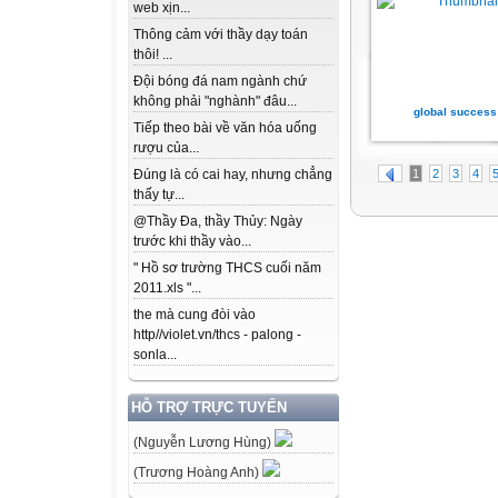
web xịn...
Thông cảm với thầy dạy toán
thôi! ...
Đội bóng đá nam ngành chứ
không phải "nghành" đâu...
global success
Tiếp theo bài về văn hóa uống
rượu của...
1
2
3
4
Đúng là có cai hay, nhưng chẳng
thấy tự...
@Thầy Đa, thầy Thủy: Ngày
trước khi thầy vào...
" Hồ sơ trường THCS cuối năm
2011.xls "...
the mà cung đòi vào
http//violet.vn/thcs - palong -
sonla...
HỖ TRỢ TRỰC TUYẾN
(Nguyễn Lương Hùng)
(Trương Hoàng Anh)