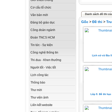
Giới thiệu chung
Cơ cấu tổ chức
Danh sách đề thi củ
Văn bản mới
Gốc
>
Đề thi
>
Tru
Đảng bộ giáo dục
Công đoàn ngành
Đoàn TNCS HCM
Tin tức - Sự kiện
Công nghệ thông tin
Lịch sử và Địa lí
Thi đua - Khen thưởng
Người tốt - Việc tốt
Lịch công tác
Thông báo
Thư mời
Lớp 9. Đề thi học 
Thư viện ảnh
Liên kết website