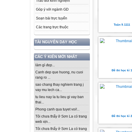
Trao đổi kinh nghiệm
Góp ý với ngành GD
Soạn bài trực tuyến
Toán 9.1111
Các trang trực thuộc
TÀI NGUYÊN DẠY HỌC
CÁC Ý KIẾN MỚI NHẤT
làm gì đẹp...
Đề thi học kì 
Canh dep que huong, nu cuoi
rang ro ...
sao chang thay nghiem trang j
vay mu lech ca...
tu lieu nay la tu lieu gi vay ban
thai...
Phong canh qua tuyet voi!...
Đề thi học kì 
Tôi chưa thấy ở Sơn La có trang
web xịn...
Tôi chưa thấy ở Sơn La có trang