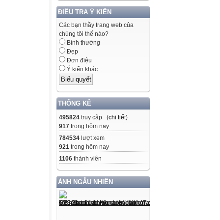
ĐIỀU TRA Ý KIẾN
Các bạn thầy trang web của
chúng tôi thế nào?
Bình thường
Đẹp
Đơn điệu
Ý kiến khác
THỐNG KÊ
495824
truy cập (
chi tiết
)
917
trong hôm nay
784534
lượt xem
921
trong hôm nay
1106
thành viên
ẢNH NGẪU NHIÊN