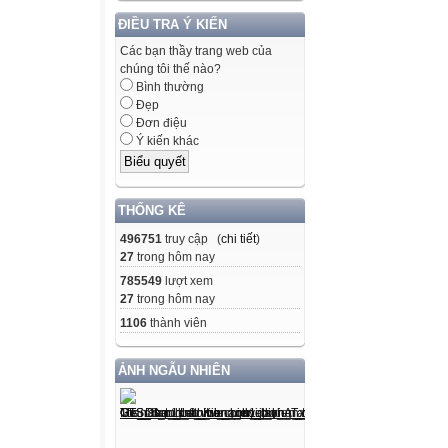
ĐIỀU TRA Ý KIẾN
Các bạn thầy trang web của
chúng tôi thế nào?
Bình thường
Đẹp
Đơn điệu
Ý kiến khác
THỐNG KÊ
496751
truy cập (
chi tiết
)
27
trong hôm nay
785549
lượt xem
27
trong hôm nay
1106
thành viên
ẢNH NGẪU NHIÊN