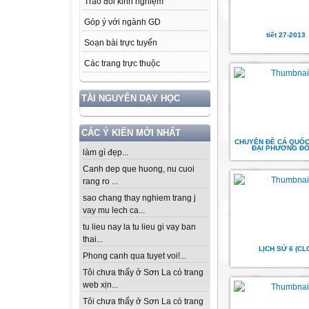
Trao đổi kinh nghiệm
Góp ý với ngành GD
tiết 27-2013
Soạn bài trực tuyến
Các trang trực thuộc
TÀI NGUYÊN DẠY HỌC
CÁC Ý KIẾN MỚI NHẤT
CHUYÊN ĐỀ CÁ QUỐC
ĐẠI PHƯƠNG Đ
làm gì đẹp...
Canh dep que huong, nu cuoi
rang ro ...
sao chang thay nghiem trang j
vay mu lech ca...
tu lieu nay la tu lieu gi vay ban
thai...
LỊCH SỬ 6 (CL
Phong canh qua tuyet voi!...
Tôi chưa thấy ở Sơn La có trang
web xịn...
Tôi chưa thấy ở Sơn La có trang