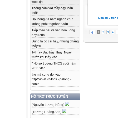
web xịn...
Thông cảm với thầy dạy toán
thôi! ...
Lịch sử 6 trọn 
Đội bóng đá nam ngành chứ
không phải "nghành" đâu...
Tiếp theo bài về văn hóa uống
1
2
3
4
rượu của...
Đúng là có cai hay, nhưng chẳng
thấy tự...
@Thầy Đa, thầy Thủy: Ngày
trước khi thầy vào...
" Hồ sơ trường THCS cuối năm
2011.xls "...
the mà cung đòi vào
http//violet.vn/thcs - palong -
sonla...
HỖ TRỢ TRỰC TUYẾN
(Nguyễn Lương Hùng)
(Trương Hoàng Anh)