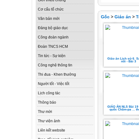
Giới thiệu chung
Cơ cấu tổ chức
Gốc
>
Giáo án
>
T
Văn bản mới
Đảng bộ giáo dục
Công đoàn ngành
Đoàn TNCS HCM
Tin tức - Sự kiện
Giáo án Lịch sử 6. S
nối - Bài 3
Công nghệ thông tin
Thi đua - Khen thưởng
Người tốt - Việc tốt
Lịch công tác
Thông báo
GIÁO ÁN NLS Bài 19
quốc Chăm-pa ... th
Thư mời
Thư viện ảnh
Liên kết website